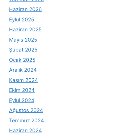
Haziran 2026
Eylül 2025
Haziran 2025
Mayıs 2025
Şubat 2025
Ocak 2025
Aralık 2024
Kasım 2024
Ekim 2024
Eylül 2024
Ağustos 2024
Temmuz 2024
Haziran 2024