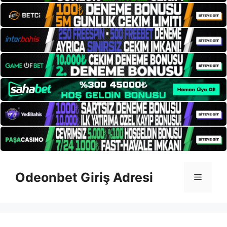
İçeriğe
atla
Odeonbet Giriş Adresi
Menü