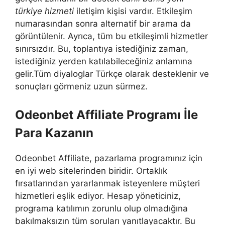
türkiye hizmeti
iletişim kişisi vardır. Etkileşim
numarasından sonra alternatif bir arama da
görüntülenir. Ayrıca, tüm bu etkileşimli hizmetler
sınırsızdır. Bu, toplantıya istediğiniz zaman,
istediğiniz yerden katılabileceğiniz anlamına
gelir.Tüm diyaloglar Türkçe olarak desteklenir ve
sonuçları görmeniz uzun sürmez.
Odeonbet Affiliate Programı İle
Para Kazanın
Odeonbet Affiliate, pazarlama programınız için
en iyi web sitelerinden biridir. Ortaklık
fırsatlarından yararlanmak isteyenlere müşteri
hizmetleri eşlik ediyor. Hesap yöneticiniz,
programa katılımın zorunlu olup olmadığına
bakılmaksızın tüm soruları yanıtlayacaktır. Bu