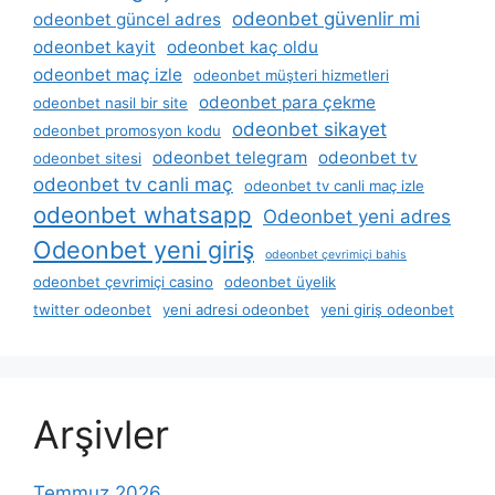
odeonbet güvenlir mi
odeonbet güncel adres
odeonbet kayit
odeonbet kaç oldu
odeonbet maç izle
odeonbet müşteri hizmetleri
odeonbet para çekme
odeonbet nasil bir site
odeonbet sikayet
odeonbet promosyon kodu
odeonbet telegram
odeonbet tv
odeonbet sitesi
odeonbet tv canli maç
odeonbet tv canli maç izle
odeonbet whatsapp
Odeonbet yeni adres
Odeonbet yeni giriş
odeonbet çevrimiçi bahis
odeonbet çevrimiçi casino
odeonbet üyelik
twitter odeonbet
yeni adresi odeonbet
yeni giriş odeonbet
Arşivler
Temmuz 2026