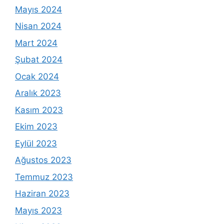
Mayıs 2024
Nisan 2024
Mart 2024
Şubat 2024
Ocak 2024
Aralık 2023
Kasım 2023
Ekim 2023
Eylül 2023
Ağustos 2023
Temmuz 2023
Haziran 2023
Mayıs 2023