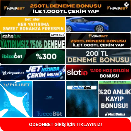
×
ODEONBET GİRİŞ İÇİN TIKLAYINIZ!