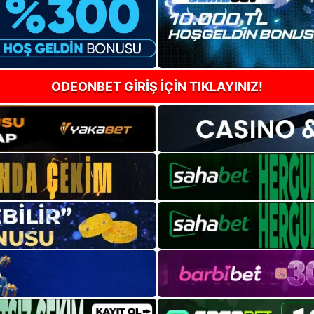
ODEONBET GİRİŞ İÇİN TIKLAYINIZ!