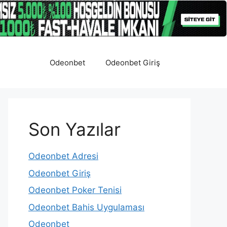
Odeonbet
Odeonbet Giriş
Son Yazılar
Odeonbet Adresi
Odeonbet Giriş
Odeonbet Poker Tenisi
Odeonbet Bahis Uygulaması
Odeonbet