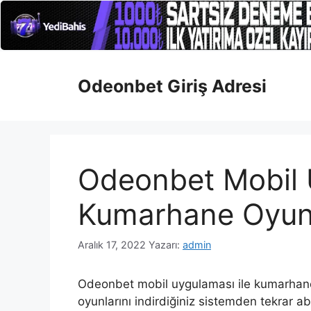
İçeriğe
atla
Odeonbet Giriş Adresi
Odeonbet Mobil 
Kumarhane Oyunl
Aralık 17, 2022
Yazarı:
admin
Odeonbet mobil uygulaması ile kumarhane
oyunlarını indirdiğiniz sistemden tekrar a