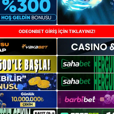
ODEONBET GİRİŞ İÇİN TIKLAYINIZ!