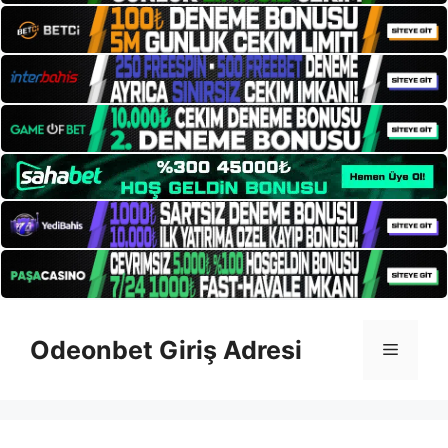
İçeriğe
atla
Odeonbet Giriş Adresi
Menü