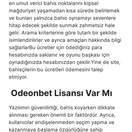
en umut verici bahis noktalarını kişisel
mağduriyet yaşamadan kısa sürede belirlemek
ve bunları yalnızca bahis oynamayı sevenlere
hitap edecek şekilde sunmak zahmetsiz hale
gelir. Arama kriterlerine göre tutarlı bir şekilde
isimlendirilirler ve ayrıca amaçları hakkında bilgi
sağlarlarBu ücretler için ödediğiniz para
hesabınızda saklanır ve oyunu başkası için
oynadığınızda hesabınızdan çekilir.Yine de site,
bahisçilerin bu ücretleri ödemesini talep
etmiyor.
Odeonbet Lisansı Var Mı
Yazılımın güvenilirliği, bahis koyarken dikkate
alınması gereken önemli bir faktördür. Ayrıca,
kullanıcılar endişelenmeden seçim yapma ve
kazanmaya başlama özgürlüğüne sahip