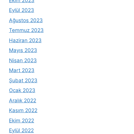
Ekim 2023
Eylül 2023
Ağustos 2023
Temmuz 2023
Haziran 2023
Mayıs 2023
Nisan 2023
Mart 2023
Şubat 2023
Ocak 2023
Aralık 2022
Kasım 2022
Ekim 2022
Eylül 2022