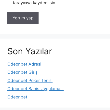
tarayıcıya kaydedilsin.
Son Yazılar
Odeonbet Adresi
Odeonbet Giriş
Odeonbet Poker Tenisi
Odeonbet Bahis Uygulaması
Odeonbet