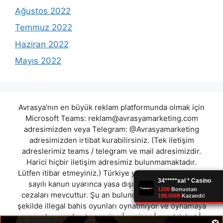
Ağustos 2022
Temmuz 2022
Haziran 2022
Mayıs 2022
Avrasya'nın en büyük reklam platformunda olmak için
Microsoft Teams:
reklam@avrasyamarketing.com
adresimizden veya Telegram: @Avrasyamarketing
adresimizden irtibat kurabilirsiniz. (Tek iletişim
adreslerimiz teams / telegram ve mail adresimizdir.
Harici hiçbir iletişim adresimiz bulunmamaktadır.
Lütfen itibar etmeyiniz.) Türkiye yasalarına göre 7258
sayılı kanun uyarınca yasa dışı bahis oynamanın
cezaları mevcuttur. Şu an bulunduğunuz site hiç bir
şekilde illegal bahis oyunları oynatmıyor ve oynamaya
aracı olmuyordur.
brocasino
|
casinra
|
sandalsbet
|
×