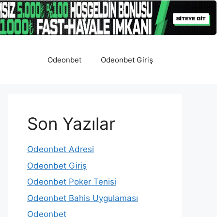
Odeonbet
Odeonbet Giriş
Son Yazılar
Odeonbet Adresi
Odeonbet Giriş
Odeonbet Poker Tenisi
Odeonbet Bahis Uygulaması
Odeonbet