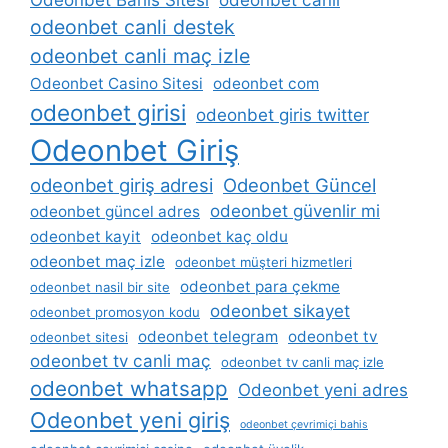
odeonbet canli destek
odeonbet canli maç izle
Odeonbet Casino Sitesi
odeonbet com
odeonbet girisi
odeonbet giris twitter
Odeonbet Giriş
odeonbet giriş adresi
Odeonbet Güncel
odeonbet güvenlir mi
odeonbet güncel adres
odeonbet kayit
odeonbet kaç oldu
odeonbet maç izle
odeonbet müşteri hizmetleri
odeonbet para çekme
odeonbet nasil bir site
odeonbet sikayet
odeonbet promosyon kodu
odeonbet telegram
odeonbet tv
odeonbet sitesi
odeonbet tv canli maç
odeonbet tv canli maç izle
odeonbet whatsapp
Odeonbet yeni adres
Odeonbet yeni giriş
odeonbet çevrimiçi bahis