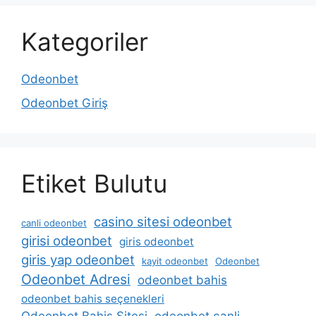
Kategoriler
Odeonbet
Odeonbet Giriş
Etiket Bulutu
casino sitesi odeonbet
canli odeonbet
girisi odeonbet
giris odeonbet
giris yap odeonbet
kayit odeonbet
Odeonbet
Odeonbet Adresi
odeonbet bahis
odeonbet bahis seçenekleri
Odeonbet Bahis Sitesi
odeonbet canli