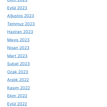
Eylül 2023
Ağustos 2023
Temmuz 2023
Haziran 2023
Mayıs 2023
Nisan 2023
Mart 2023
Şubat 2023
Ocak 2023
Aralık 2022
Kasım 2022
Ekim 2022
Eylül 2022