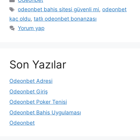
Odeonbet
Etiketler
odeonbet bahis sitesi güvenli mi
,
odeonbet
kaç oldu
,
tatlı odeonbet bonanzası
Yorum yap
Son Yazılar
Odeonbet Adresi
Odeonbet Giriş
Odeonbet Poker Tenisi
Odeonbet Bahis Uygulaması
Odeonbet