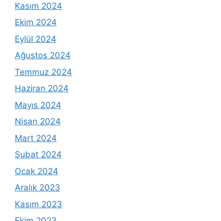
Kasım 2024
Ekim 2024
Eylül 2024
Ağustos 2024
Temmuz 2024
Haziran 2024
Mayıs 2024
Nisan 2024
Mart 2024
Şubat 2024
Ocak 2024
Aralık 2023
Kasım 2023
Ekim 2023