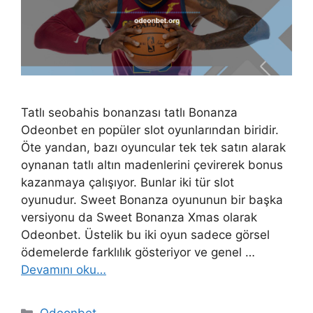
Tatlı seobahis bonanzası tatlı Bonanza
Odeonbet en popüler slot oyunlarından biridir.
Öte yandan, bazı oyuncular tek tek satın alarak
oynanan tatlı altın madenlerini çevirerek bonus
kazanmaya çalışıyor. Bunlar iki tür slot
oyunudur. Sweet Bonanza oyununun bir başka
versiyonu da Sweet Bonanza Xmas olarak
Odeonbet. Üstelik bu iki oyun sadece görsel
ödemelerde farklılık gösteriyor ve genel …
Devamını oku…
Kategoriler