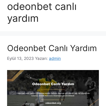
odeonbet canlı
yardım
Odeonbet Canlı Yardım
Eylül 13, 2023
Yazarı:
admin