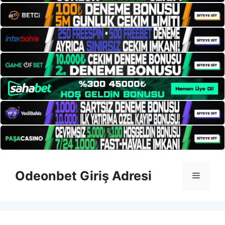
İçeriğe
atla
Odeonbet Giriş Adresi
Menü