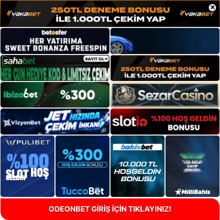
×
ODEONBET GİRİŞ İÇİN TIKLAYINIZ!