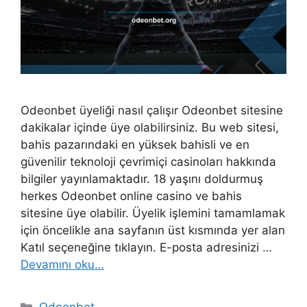
Odeonbet üyeliği nasıl çalışır Odeonbet sitesine
dakikalar içinde üye olabilirsiniz. Bu web sitesi,
bahis pazarındaki en yüksek bahisli ve en
güvenilir teknoloji çevrimiçi casinoları hakkında
bilgiler yayınlamaktadır. 18 yaşını doldurmuş
herkes Odeonbet online casino ve bahis
sitesine üye olabilir. Üyelik işlemini tamamlamak
için öncelikle ana sayfanın üst kısmında yer alan
Katıl seçeneğine tıklayın. E-posta adresinizi …
Devamını oku…
Kategoriler