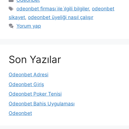
Odeonbet
Etiketler
odeonbet firması i̇le i̇lgili bilgiler
,
odeonbet
sikayet
,
odeonbet üyeliği nasıl çalışır
Yorum yap
Son Yazılar
Odeonbet Adresi
Odeonbet Giriş
Odeonbet Poker Tenisi
Odeonbet Bahis Uygulaması
Odeonbet