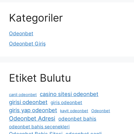
Kategoriler
Odeonbet
Odeonbet Giriş
Etiket Bulutu
casino sitesi odeonbet
canli odeonbet
girisi odeonbet
giris odeonbet
giris yap odeonbet
kayit odeonbet
Odeonbet
Odeonbet Adresi
odeonbet bahis
odeonbet bahis seçenekleri
Odeonbet Bahis Sitesi
odeonbet canli