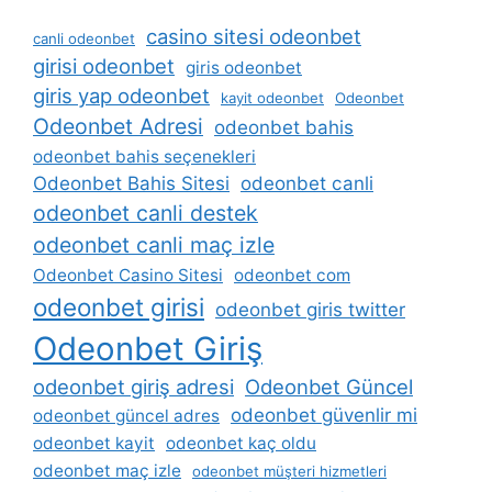
casino sitesi odeonbet
canli odeonbet
girisi odeonbet
giris odeonbet
giris yap odeonbet
kayit odeonbet
Odeonbet
Odeonbet Adresi
odeonbet bahis
odeonbet bahis seçenekleri
Odeonbet Bahis Sitesi
odeonbet canli
odeonbet canli destek
odeonbet canli maç izle
Odeonbet Casino Sitesi
odeonbet com
odeonbet girisi
odeonbet giris twitter
Odeonbet Giriş
odeonbet giriş adresi
Odeonbet Güncel
odeonbet güvenlir mi
odeonbet güncel adres
odeonbet kayit
odeonbet kaç oldu
odeonbet maç izle
odeonbet müşteri hizmetleri