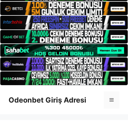
İçeriğe
atla
Odeonbet Giriş Adresi
Menü