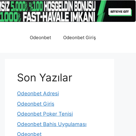
Odeonbet
Odeonbet Giriş
Son Yazılar
Odeonbet Adresi
Odeonbet Giriş
Odeonbet Poker Tenisi
Odeonbet Bahis Uygulaması
Odeonbet