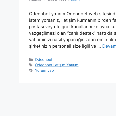
Odeonbet yatırım Odeonbet web sitesindek
istemiyorsanız, iletişim kurmanın birden f
postası veya telgraf kanallarını kolayca kul
vazgeçilmezi olan “canlı destek” hattı da si
yatırımınızı nasıl yapacağınızdan emin ol
şirketinizin personeli size ilgili ve …
Devam
Kategoriler
Odeonbet
Etiketler
Odeonbet İletişim Yatırım
Yorum yap