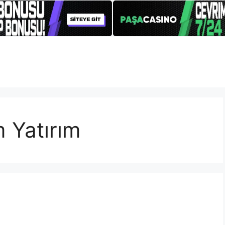
m Yatırım