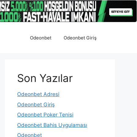
Odeonbet
Odeonbet Giriş
Son Yazılar
Odeonbet Adresi
Odeonbet Giriş
Odeonbet Poker Tenisi
Odeonbet Bahis Uygulaması
Odeonbet