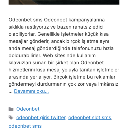
Odeonbet sms Odeonbet kampanyalarına
sıklıkla rastlıyoruz ve bazen rahatsız edici
olabiliyorlar. Genellikle işletmeler küçük kısa
mesajlar gönderir, ancak birçok işletme aynı
anda mesaj gönderdiğinde telefonunuzu hızla
doldurabilirler. Web sitesinde kullanım
kılavuzları sunan bir şirket olan Odeonbet
hizmetlerini kısa mesaj yoluyla tanıtan işletmeler
arasında yer alıyor. Birçok işletme bu reklamları
göndermeyi durdurmanın çok zor veya imkânsız
…
Devamını oku…
Kategoriler
Odeonbet
Etiketler
odeonbet giris twitter
,
odeonbet slot sms
,
odeonbet sms