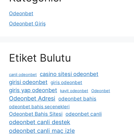
Odeonbet
Odeonbet Giriş
Etiket Bulutu
casino sitesi odeonbet
canli odeonbet
girisi odeonbet
giris odeonbet
giris yap odeonbet
kayit odeonbet
Odeonbet
Odeonbet Adresi
odeonbet bahis
odeonbet bahis seçenekleri
Odeonbet Bahis Sitesi
odeonbet canli
odeonbet canli destek
odeonbet canli maç izle