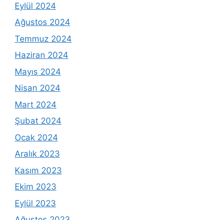
Eylül 2024
Ağustos 2024
Temmuz 2024
Haziran 2024
Mayıs 2024
Nisan 2024
Mart 2024
Şubat 2024
Ocak 2024
Aralık 2023
Kasım 2023
Ekim 2023
Eylül 2023
Ağustos 2023