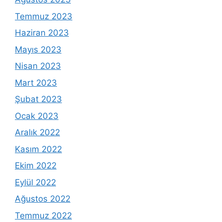
Temmuz 2023
Haziran 2023
Mayıs 2023
Nisan 2023
Mart 2023
Şubat 2023
Ocak 2023
Aralık 2022
Kasım 2022
Ekim 2022
Eylül 2022
Ağustos 2022
Temmuz 2022