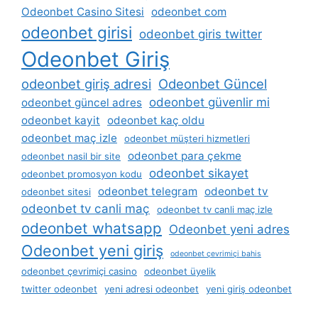
Odeonbet Casino Sitesi
odeonbet com
odeonbet girisi
odeonbet giris twitter
Odeonbet Giriş
odeonbet giriş adresi
Odeonbet Güncel
odeonbet güvenlir mi
odeonbet güncel adres
odeonbet kayit
odeonbet kaç oldu
odeonbet maç izle
odeonbet müşteri hizmetleri
odeonbet para çekme
odeonbet nasil bir site
odeonbet sikayet
odeonbet promosyon kodu
odeonbet telegram
odeonbet tv
odeonbet sitesi
odeonbet tv canli maç
odeonbet tv canli maç izle
odeonbet whatsapp
Odeonbet yeni adres
Odeonbet yeni giriş
odeonbet çevrimiçi bahis
odeonbet çevrimiçi casino
odeonbet üyelik
twitter odeonbet
yeni adresi odeonbet
yeni giriş odeonbet