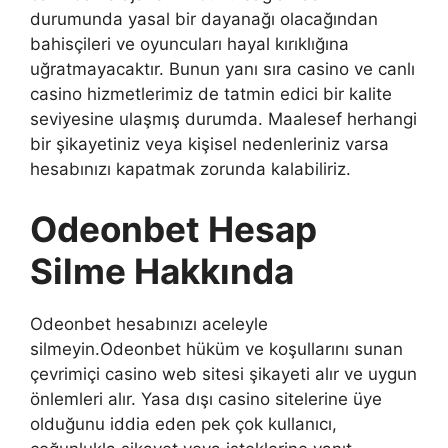
durumunda yasal bir dayanağı olacağından
bahisçileri ve oyuncuları hayal kırıklığına
uğratmayacaktır. Bunun yanı sıra casino ve canlı
casino hizmetlerimiz de tatmin edici bir kalite
seviyesine ulaşmış durumda. Maalesef herhangi
bir şikayetiniz veya kişisel nedenleriniz varsa
hesabınızı kapatmak zorunda kalabiliriz.
Odeonbet Hesap
Silme Hakkında
Odeonbet hesabınızı aceleyle
silmeyin.Odeonbet hüküm ve koşullarını sunan
çevrimiçi casino web sitesi şikayeti alır ve uygun
önlemleri alır. Yasa dışı casino sitelerine üye
olduğunu iddia eden pek çok kullanıcı,