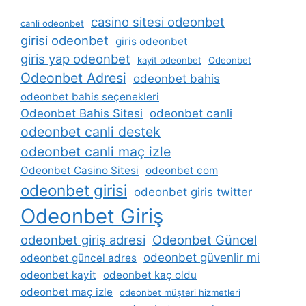
casino sitesi odeonbet
canli odeonbet
girisi odeonbet
giris odeonbet
giris yap odeonbet
kayit odeonbet
Odeonbet
Odeonbet Adresi
odeonbet bahis
odeonbet bahis seçenekleri
Odeonbet Bahis Sitesi
odeonbet canli
odeonbet canli destek
odeonbet canli maç izle
Odeonbet Casino Sitesi
odeonbet com
odeonbet girisi
odeonbet giris twitter
Odeonbet Giriş
odeonbet giriş adresi
Odeonbet Güncel
odeonbet güvenlir mi
odeonbet güncel adres
odeonbet kayit
odeonbet kaç oldu
odeonbet maç izle
odeonbet müşteri hizmetleri