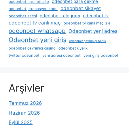
odeonbet para çekme
odeonbet nasil bir site
odeonbet sikayet
odeonbet promosyon kodu
odeonbet telegram
odeonbet tv
odeonbet sitesi
odeonbet tv canli maç
odeonbet tv canli maç izle
odeonbet whatsapp
Odeonbet yeni adres
Odeonbet yeni giriş
odeonbet çevrimiçi bahis
odeonbet çevrimiçi casino
odeonbet üyelik
twitter odeonbet
yeni adresi odeonbet
yeni giriş odeonbet
Arşivler
Temmuz 2026
Haziran 2026
Eylül 2025