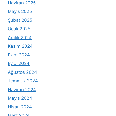
Haziran 2025
Mayıs 2025
Şubat 2025
Ocak 2025
Aralık 2024
Kasım 2024
Ekim 2024
Eylül 2024
Ağustos 2024
Temmuz 2024
Haziran 2024
Mayıs 2024
Nisan 2024
Mart 2024