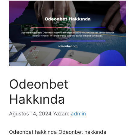
Odeonbet
Hakkında
Ağustos 14, 2024
Yazarı:
admin
Odeonbet hakkında Odeonbet hakkında