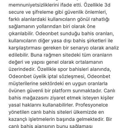
memnuniyetsizliklerini ifade etti. Özellikle 3d
secure ve şifreleme gibi güvenlik önlemleri,
farklı alanlardaki kullanıcıların gönül rahatlığı
sağlamanın yollarından biri olarak öne
çıkarılabilir. Odeonbet sunduğu bahis oranları,
kullanıcıların diğer yasa dışı bahis şirketleri ile
karşılaştırması gereken bir senaryo olarak analiz
edilebilir. Buna rağmen sitedeki tüm oranların
değeri ve yapısı genel olarak ortalamanın
üzerindedir. Özellikle spor bahisleri alanında,
Odeonbet üyelik iptal sözleşmesi, Odeonbet
müşterilerine sektördeki en uygun oranlarla
övünen güvenli bir platform sunmaktadır. Canlı
bahis mağazasını ziyaret etmek isteyen kişiler
yasal haklarını kullanabilirler. Profesyonelce
yönetilen canlı bahis siteleri ülkemizde en
kazançlı işletmelerin başında gelmektedir. Bir
canlı bahis ajansının bunu sağlaması