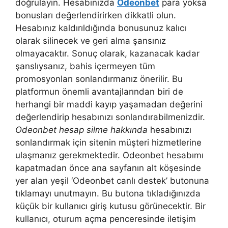
doğrulayın. Hesabınızda
Odeonbet
para yoksa
bonusları değerlendirirken dikkatli olun.
Hesabınız kaldırıldığında bonusunuz kalıcı
olarak silinecek ve geri alma şansınız
olmayacaktır. Sonuç olarak, kazanacak kadar
şanslıysanız, bahis içermeyen tüm
promosyonları sonlandırmanız önerilir. Bu
platformun önemli avantajlarından biri de
herhangi bir maddi kayıp yaşamadan değerini
değerlendirip hesabınızı sonlandırabilmenizdir.
Odeonbet hesap silme hakkında
hesabınızı
sonlandırmak için sitenin müşteri hizmetlerine
ulaşmanız gerekmektedir. Odeonbet hesabımı
kapatmadan önce ana sayfanın alt köşesinde
yer alan yeşil ‘Odeonbet canlı destek’ butonuna
tıklamayı unutmayın. Bu butona tıkladığınızda
küçük bir kullanıcı giriş kutusu görünecektir. Bir
kullanıcı, oturum açma penceresinde iletişim