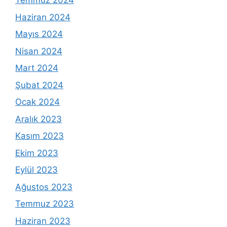
Temmuz 2024
Haziran 2024
Mayıs 2024
Nisan 2024
Mart 2024
Şubat 2024
Ocak 2024
Aralık 2023
Kasım 2023
Ekim 2023
Eylül 2023
Ağustos 2023
Temmuz 2023
Haziran 2023