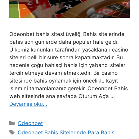
Odeonbet bahis sitesi üyeliği Bahis sitelerinde
bahis son günlerde daha popüler hale geldi.
Ülkemiz kanunları tarafından yasaklanan casino
siteleri belli bir süre sonra kapatılmaktadır. Bu
nedenle çoğu bahisçi bahis için yabancı siteleri
tercih etmeye devam etmektedir. Bir casino
sitesinde bahis oynamak için öncelikle kayıt
işlemini tamamlamanız gerekir. Odeonbet Bahis
web sitesinde ana sayfada Oturum Aç’a …
Devamını oku…
Kategoriler
Odeonbet
Etiketler
Odeonbet Bahis Sitelerinde Para Bahis