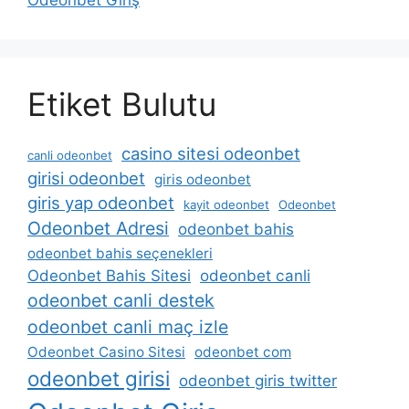
Odeonbet Giriş
Etiket Bulutu
casino sitesi odeonbet
canli odeonbet
girisi odeonbet
giris odeonbet
giris yap odeonbet
kayit odeonbet
Odeonbet
Odeonbet Adresi
odeonbet bahis
odeonbet bahis seçenekleri
Odeonbet Bahis Sitesi
odeonbet canli
odeonbet canli destek
odeonbet canli maç izle
Odeonbet Casino Sitesi
odeonbet com
odeonbet girisi
odeonbet giris twitter