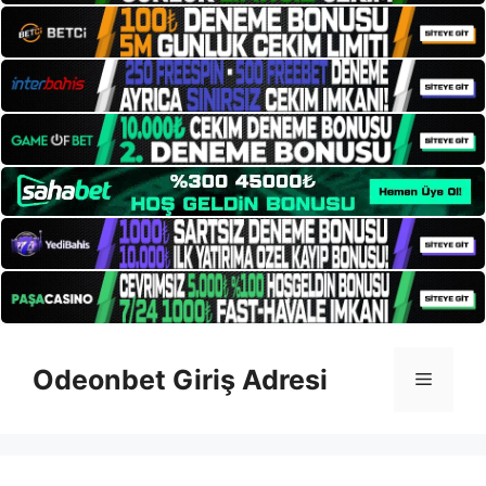
İçeriğe
atla
Odeonbet Giriş Adresi
Menü