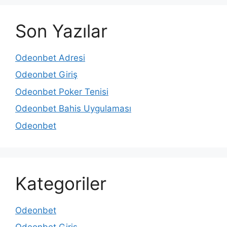
Son Yazılar
Odeonbet Adresi
Odeonbet Giriş
Odeonbet Poker Tenisi
Odeonbet Bahis Uygulaması
Odeonbet
Kategoriler
Odeonbet