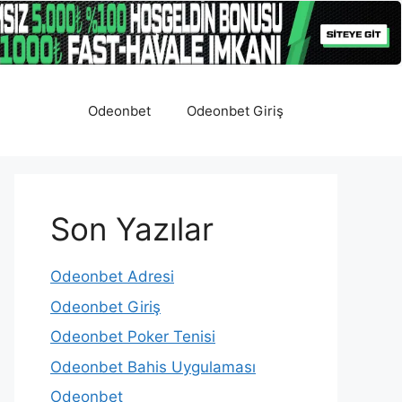
Odeonbet
Odeonbet Giriş
Son Yazılar
Odeonbet Adresi
Odeonbet Giriş
Odeonbet Poker Tenisi
Odeonbet Bahis Uygulaması
Odeonbet