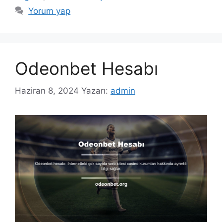
Yorum yap
Odeonbet Hesabı
Haziran 8, 2024
Yazarı:
admin