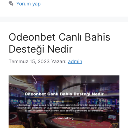
Yorum yap
Odeonbet Canlı Bahis
Desteği Nedir
Temmuz 15, 2023
Yazarı:
admin