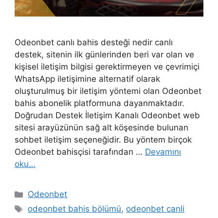
Odeonbet canlı bahis desteği nedir canlı
destek, sitenin ilk günlerinden beri var olan ve
kişisel iletişim bilgisi gerektirmeyen ve çevrimiçi
WhatsApp iletişimine alternatif olarak
oluşturulmuş bir iletişim yöntemi olan Odeonbet
bahis abonelik platformuna dayanmaktadır.
Doğrudan Destek İletişim Kanalı Odeonbet web
sitesi arayüzünün sağ alt köşesinde bulunan
sohbet iletişim seçeneğidir. Bu yöntem birçok
Odeonbet bahisçisi tarafından …
Devamını
oku…
Kategoriler
Odeonbet
Etiketler
odeonbet bahis bölümü
,
odeonbet canli