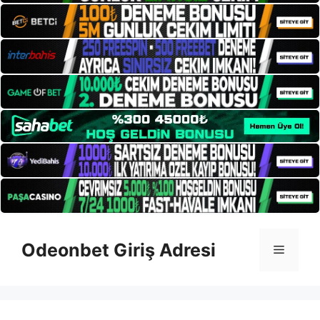
İçeriğe
atla
Odeonbet Giriş Adresi
Menü