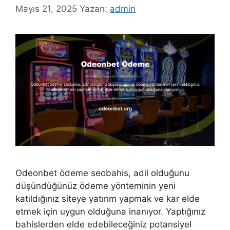
Mayıs 21, 2025
Yazarı:
admin
Odeonbet ödeme seobahis, adil olduğunu
düşündüğünüz ödeme yönteminin yeni
katıldığınız siteye yatırım yapmak ve kar elde
etmek için uygun olduğuna inanıyor. Yaptığınız
bahislerden elde edebileceğiniz potansiyel