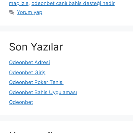
maç izle
,
odeonbet canlı bahis desteği nedir
Yorum yap
Son Yazılar
Odeonbet Adresi
Odeonbet Giriş
Odeonbet Poker Tenisi
Odeonbet Bahis Uygulaması
Odeonbet