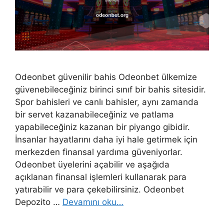
Odeonbet güvenilir bahis Odeonbet ülkemize
güvenebileceğiniz birinci sınıf bir bahis sitesidir.
Spor bahisleri ve canlı bahisler, aynı zamanda
bir servet kazanabileceğiniz ve patlama
yapabileceğiniz kazanan bir piyango gibidir.
İnsanlar hayatlarını daha iyi hale getirmek için
merkezden finansal yardıma güveniyorlar.
Odeonbet üyelerini açabilir ve aşağıda
açıklanan finansal işlemleri kullanarak para
yatırabilir ve para çekebilirsiniz. Odeonbet
Depozito …
Devamını oku…