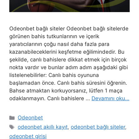
Odeonbet bağlı siteler Odeonbet bağlı sitelerde
görünen bahis tutkunlarının ve içerik
yaratıcılarının çoğu nasıl daha fazla para
kazanabileceklerini keşfetme eğilimindedir. Bu
şekilde, canlı bahislere dikkat etmek için birçok
nokta vardır ve bunlar adım adım aşağıdaki gibi
listelenebilirler: Canlı bahis oyununa
başlamadan önce. Canlı bahis süresini öğrenin.
Bahse atmaktan korkuyorsanız, lütfen 1 maça
odaklanmayın. Canlı bahislere …
Devamını oku…
Kategoriler
Odeonbet
Etiketler
odeonbet akıllı kayıt
,
odeonbet bağlı siteler
,
odeonbet girisi