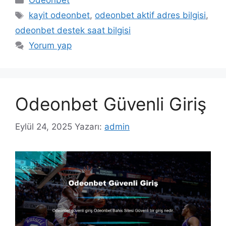
Odeonbet
Etiketler
kayit odeonbet
,
odeonbet aktif adres bilgisi
,
odeonbet destek saat bilgisi
Yorum yap
Odeonbet Güvenli Giriş
Eylül 24, 2025
Yazarı:
admin