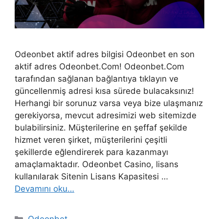
Odeonbet aktif adres bilgisi Odeonbet en son
aktif adres Odeonbet.Com! Odeonbet.Com
tarafından sağlanan bağlantıya tıklayın ve
güncellenmiş adresi kısa sürede bulacaksınız!
Herhangi bir sorunuz varsa veya bize ulaşmanız
gerekiyorsa, mevcut adresimizi web sitemizde
bulabilirsiniz. Müşterilerine en şeffaf şekilde
hizmet veren şirket, müşterilerini çeşitli
şekillerde eğlendirerek para kazanmayı
amaçlamaktadır. Odeonbet Casino, lisans
kullanılarak Sitenin Lisans Kapasitesi …
Devamını oku…
Kategoriler