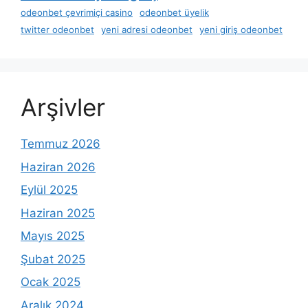
odeonbet çevrimiçi casino
odeonbet üyelik
twitter odeonbet
yeni adresi odeonbet
yeni giriş odeonbet
Arşivler
Temmuz 2026
Haziran 2026
Eylül 2025
Haziran 2025
Mayıs 2025
Şubat 2025
Ocak 2025
Aralık 2024