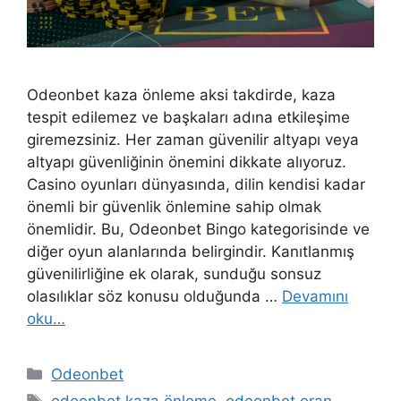
Odeonbet kaza önleme aksi takdirde, kaza
tespit edilemez ve başkaları adına etkileşime
giremezsiniz. Her zaman güvenilir altyapı veya
altyapı güvenliğinin önemini dikkate alıyoruz.
Casino oyunları dünyasında, dilin kendisi kadar
önemli bir güvenlik önlemine sahip olmak
önemlidir. Bu, Odeonbet Bingo kategorisinde ve
diğer oyun alanlarında belirgindir. Kanıtlanmış
güvenilirliğine ek olarak, sunduğu sonsuz
olasılıklar söz konusu olduğunda …
Devamını
oku…
Kategoriler
Odeonbet
Etiketler
odeonbet kaza önleme
,
odeonbet oran