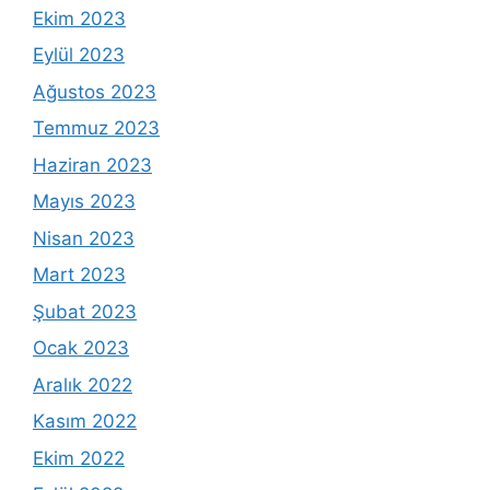
Ekim 2023
Eylül 2023
Ağustos 2023
Temmuz 2023
Haziran 2023
Mayıs 2023
Nisan 2023
Mart 2023
Şubat 2023
Ocak 2023
Aralık 2022
Kasım 2022
Ekim 2022