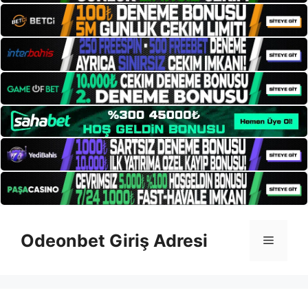
İçeriğe
atla
Odeonbet Giriş Adresi
Menü