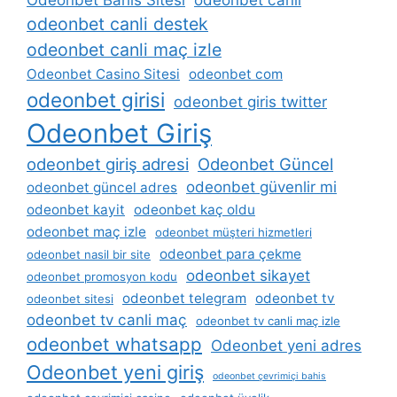
odeonbet canli destek
odeonbet canli maç izle
Odeonbet Casino Sitesi
odeonbet com
odeonbet girisi
odeonbet giris twitter
Odeonbet Giriş
odeonbet giriş adresi
Odeonbet Güncel
odeonbet güvenlir mi
odeonbet güncel adres
odeonbet kayit
odeonbet kaç oldu
odeonbet maç izle
odeonbet müşteri hizmetleri
odeonbet para çekme
odeonbet nasil bir site
odeonbet sikayet
odeonbet promosyon kodu
odeonbet telegram
odeonbet tv
odeonbet sitesi
odeonbet tv canli maç
odeonbet tv canli maç izle
odeonbet whatsapp
Odeonbet yeni adres
Odeonbet yeni giriş
odeonbet çevrimiçi bahis