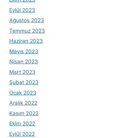
Eylül 2023
Ağustos 2023
Temmuz 2023
Haziran 2023
Mayıs 2023
Nisan 2023
Mart 2023
Şubat 2023
Ocak 2023
Aralık 2022
Kasım 2022
Ekim 2022
Eylül 2022