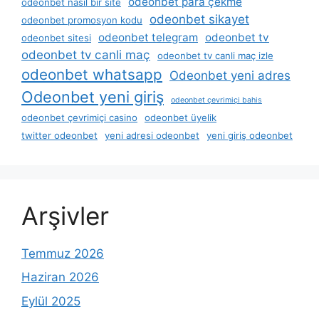
odeonbet para çekme
odeonbet nasil bir site
odeonbet sikayet
odeonbet promosyon kodu
odeonbet telegram
odeonbet tv
odeonbet sitesi
odeonbet tv canli maç
odeonbet tv canli maç izle
odeonbet whatsapp
Odeonbet yeni adres
Odeonbet yeni giriş
odeonbet çevrimiçi bahis
odeonbet çevrimiçi casino
odeonbet üyelik
twitter odeonbet
yeni adresi odeonbet
yeni giriş odeonbet
Arşivler
Temmuz 2026
Haziran 2026
Eylül 2025