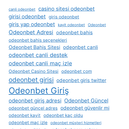
casino sitesi odeonbet
canli odeonbet
girisi odeonbet
giris odeonbet
giris yap odeonbet
kayit odeonbet
Odeonbet
Odeonbet Adresi
odeonbet bahis
odeonbet bahis seçenekleri
Odeonbet Bahis Sitesi
odeonbet canli
odeonbet canli destek
odeonbet canli maç izle
Odeonbet Casino Sitesi
odeonbet com
odeonbet girisi
odeonbet giris twitter
Odeonbet Giriş
odeonbet giriş adresi
Odeonbet Güncel
odeonbet güvenlir mi
odeonbet güncel adres
odeonbet kayit
odeonbet kaç oldu
odeonbet maç izle
odeonbet müşteri hizmetleri