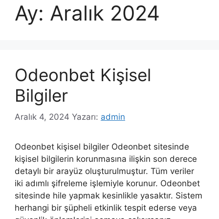
Ay:
Aralık 2024
Odeonbet Kişisel
Bilgiler
Aralık 4, 2024
Yazarı:
admin
Odeonbet kişisel bilgiler Odeonbet sitesinde
kişisel bilgilerin korunmasına ilişkin son derece
detaylı bir arayüz oluşturulmuştur. Tüm veriler
iki adımlı şifreleme işlemiyle korunur. Odeonbet
sitesinde hile yapmak kesinlikle yasaktır. Sistem
herhangi bir şüpheli etkinlik tespit ederse veya