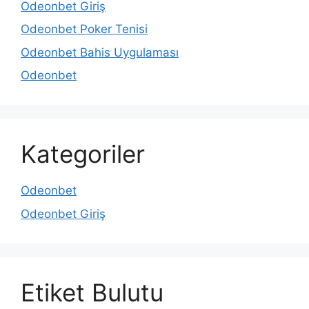
Odeonbet Giriş
Odeonbet Poker Tenisi
Odeonbet Bahis Uygulaması
Odeonbet
Kategoriler
Odeonbet
Odeonbet Giriş
Etiket Bulutu