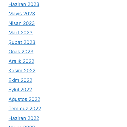
Haziran 2023
Mayıs 2023
Nisan 2023
Mart 2023
Şubat 2023
Ocak 2023
Aralık 2022
Kasım 2022
Ekim 2022
Eylül 2022
Ağustos 2022
Temmuz 2022
Haziran 2022