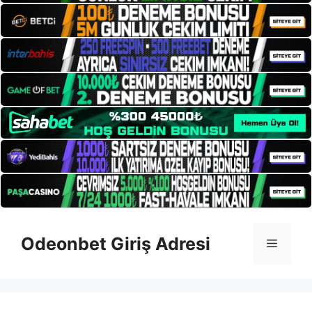
İçeriğe
atla
Odeonbet Giriş Adresi
Menü