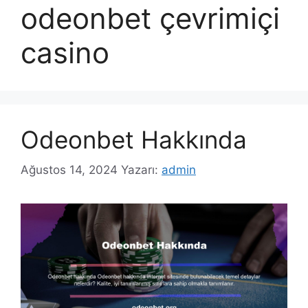
odeonbet çevrimiçi
casino
Odeonbet Hakkında
Ağustos 14, 2024
Yazarı:
admin