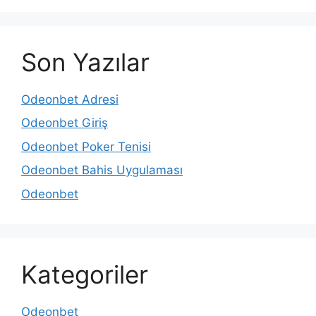
Son Yazılar
Odeonbet Adresi
Odeonbet Giriş
Odeonbet Poker Tenisi
Odeonbet Bahis Uygulaması
Odeonbet
Kategoriler
Odeonbet