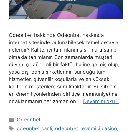
Odeonbet hakkında Odeonbet hakkında
internet sitesinde bulunabilecek temel detaylar
nelerdir? Kalite, iyi tanımlanmış sınırlara sahip
olmakla tanımlanır. Son zamanlarda müşteri
güveni çok önemli bir faktör haline gelmiş olup,
yasa dışı bahis şirketlerinin sunduğu tüm
hizmetler, güvenilir koşullarla ve en yüksek
kalitede müşterilere sunulmaktadır. Bu sitenin
en önemli yönlerinden biri üye memnuniyetine
odaklanmanın her zaman ön …
Devamını oku…
Kategoriler
Odeonbet
Etiketler
odeonbet canli
,
odeonbet çevrimiçi casino
,