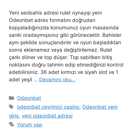
Yeni seobahis adresi rulet oynayıp yeni
Odeonbet adres formatını doğrudan
kopyaladığınızda konumunuz oyun masasında
sanki oradaymışsınız gibi görünecektir. Bahisler
aynı şekilde sonuçlandırılır ve oyun başladıktan
sonra eklenemez veya değiştirilemez. Rulet
çarkı döner ve top düşer. Top sabitken bitiş
noktasını doğru tahmin edip etmediğinizi kontrol
edebilirsiniz. 36 adet kırmızı ve siyah slot ve 1
adet yeşil …
Devamını oku…
Kategoriler
Odeonbet
Etiketler
odeonbet çevrimiçi casino
,
Odeonbet yeni
giriş
,
yeni odeonbet adresi
Yorum yap