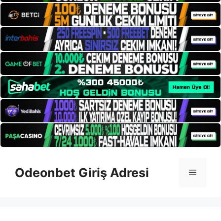
İçeriğe
atla
Odeonbet Giriş Adresi
Menü