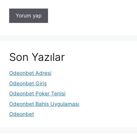
Son Yazılar
Odeonbet Adresi
Odeonbet Giriş
Odeonbet Poker Tenisi
Odeonbet Bahis Uygulaması
Odeonbet