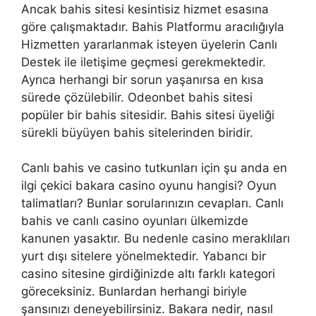
Ancak bahis sitesi kesintisiz hizmet esasına
göre çalışmaktadır. Bahis Platformu aracılığıyla
Hizmetten yararlanmak isteyen üyelerin Canlı
Destek ile iletişime geçmesi gerekmektedir.
Ayrıca herhangi bir sorun yaşanırsa en kısa
sürede çözülebilir. Odeonbet bahis sitesi
popüler bir bahis sitesidir. Bahis sitesi üyeliği
sürekli büyüyen bahis sitelerinden biridir.
Canlı bahis ve casino tutkunları için şu anda en
ilgi çekici bakara casino oyunu hangisi? Oyun
talimatları? Bunlar sorularınızın cevapları. Canlı
bahis ve canlı casino oyunları ülkemizde
kanunen yasaktır. Bu nedenle casino meraklıları
yurt dışı sitelere yönelmektedir. Yabancı bir
casino sitesine girdiğinizde altı farklı kategori
göreceksiniz. Bunlardan herhangi biriyle
şansınızı deneyebilirsiniz. Bakara nedir, nasıl