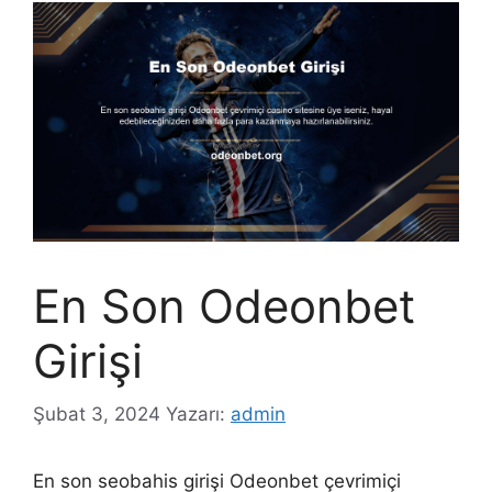
En Son Odeonbet
Girişi
Şubat 3, 2024
Yazarı:
admin
En son seobahis girişi Odeonbet çevrimiçi