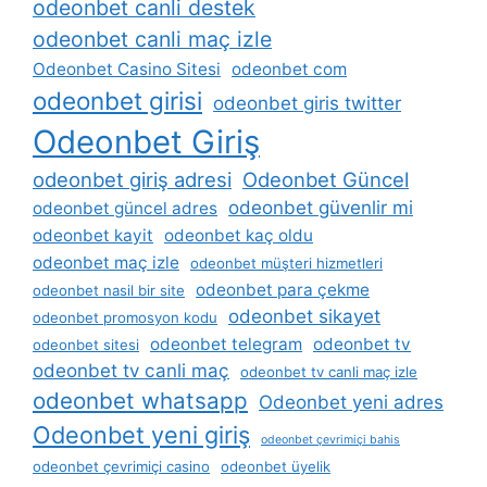
odeonbet canli destek
odeonbet canli maç izle
Odeonbet Casino Sitesi
odeonbet com
odeonbet girisi
odeonbet giris twitter
Odeonbet Giriş
odeonbet giriş adresi
Odeonbet Güncel
odeonbet güvenlir mi
odeonbet güncel adres
odeonbet kayit
odeonbet kaç oldu
odeonbet maç izle
odeonbet müşteri hizmetleri
odeonbet para çekme
odeonbet nasil bir site
odeonbet sikayet
odeonbet promosyon kodu
odeonbet telegram
odeonbet tv
odeonbet sitesi
odeonbet tv canli maç
odeonbet tv canli maç izle
odeonbet whatsapp
Odeonbet yeni adres
Odeonbet yeni giriş
odeonbet çevrimiçi bahis
odeonbet çevrimiçi casino
odeonbet üyelik