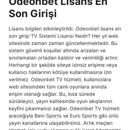
Odeonbet Lisans En
Son Girişi
Lisans bilgileri etkinleştirildi.
Odeonbet lisans en
son girişi
TV Sistemi Lisansı Nedir? Her yıl web
sitesinde zaman zaman güncellenmektedir. Bu
sistem güvenli koşullar altında arızaları ve
sınırlamaları ortadan kaldırır ve verimliliği artırır.
Herhangi bir şekilde siteye izinsiz erişime veya
kullanıcı haklarının kötüye kullanılmasına izin
verilmez. Odeonbet TV hizmeti, kullanıcılara
web sitesindeki tüm canlı oyunlara anında
erişim olanağı sağlar. Bu, kısa sürede
sürükleyici, yayın kalitesinde oyun akışlarının
keyfini çıkarmanızı sağlar. Odeonbet TV hizmeti
aracılığıyla Bein Sports ve Euro Sports gibi ünlü
yayın kanallarına ulaşabilirsiniz. Artık maçları