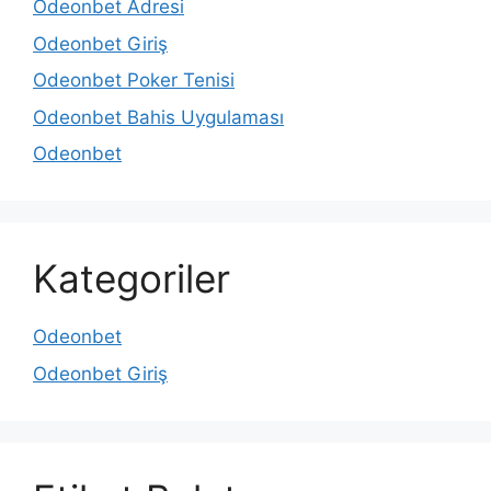
Odeonbet Adresi
Odeonbet Giriş
Odeonbet Poker Tenisi
Odeonbet Bahis Uygulaması
Odeonbet
Kategoriler
Odeonbet
Odeonbet Giriş