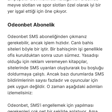
meyve slotları ve spor slotları özel olarak iyi bir
yer işgal ettiği için öne çıkıyor.
Odeonbet Abonelik
Odeonbet SMS aboneliğinden çıkmanız
gerekebilir, ancak işlem hızlıdır. Canlı bahis
siteleri böyle bir iştir. Bir bahisçinin işi genellikle
ofis kurulduktan sonra uzun sürmez. Yasadışı
olduğu için reklam veremeyen kitapçılar,
sitelerinde SMS uyarıları oluşturarak bu boşluğu
doldurmaya çalıştı. Ancak bazı durumlarda SMS
bildirimlerinin sayısı fazladır ve oyuncular için
pek uygun değildir. O zaman aşağıdaki adımları
izlemelisiniz:
Odeonbet, SMS’i engellemek için yapılması
gerekenleri çok net bir şekilde anlatıyor. Ama