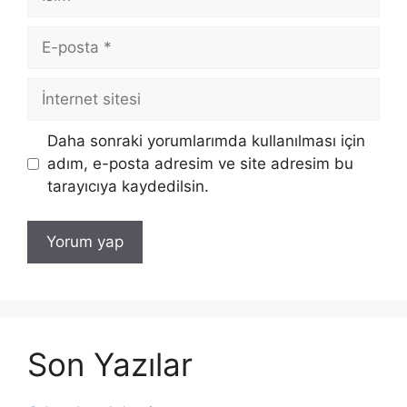
E-
posta
İnternet
sitesi
Daha sonraki yorumlarımda kullanılması için
adım, e-posta adresim ve site adresim bu
tarayıcıya kaydedilsin.
Son Yazılar