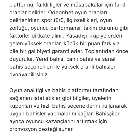
platformu, farklı ligler ve müsabakalar için farklı
oranlar belirler. Odeonbet oyun oranları
belirlenirken spor türü, lig özellikleri, oyun
zorluğu, oyuncu performansı, takım durumu gibi
faktörler dikkate alınır. Yasadışı krupiyelerden
gelen yüksek oranlar, küçük bir puan farkıyla
bile bir galibiyeti garanti eder. Toplantıdan önce
duyurulur. Yerel bahis, canlı bahis ve sanal
bahis seçenekleri ile yüksek oranlı bahisler
oynayabilirsiniz.
Oyun analitiği ve bahis platformu tarafından
sağlanan istatistikler gibi bilgiler, üyelerin
kuponları ve hızlı bahis seçeneklerini kullanarak
uygun bahisler yapmalarını sağlar. Bahisçiler
ayrıca oyuncu kazançlarını artırmak için
promosyon desteği sunar.