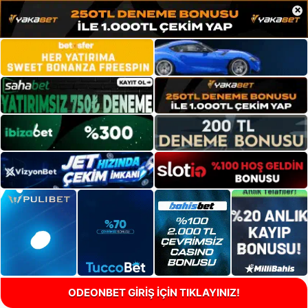
×
ODEONBET GİRİŞ İÇİN TIKLAYINIZ!