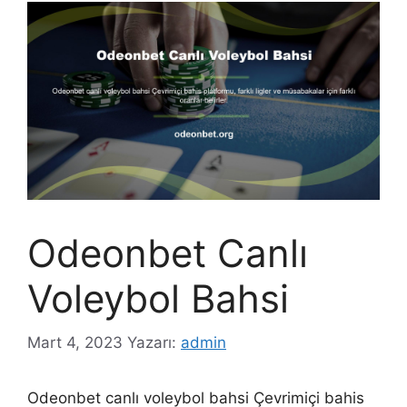
Odeonbet Canlı
Voleybol Bahsi
Mart 4, 2023
Yazarı:
admin
Odeonbet canlı voleybol bahsi Çevrimiçi bahis