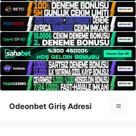
İçeriğe
atla
Odeonbet Giriş Adresi
Menü