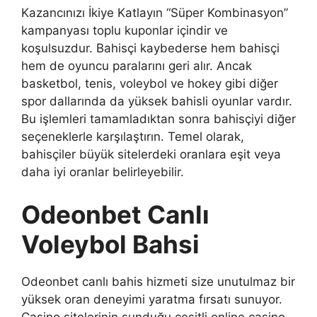
Kazancınızı İkiye Katlayın “Süper Kombinasyon”
kampanyası toplu kuponlar içindir ve
koşulsuzdur. Bahisçi kaybederse hem bahisçi
hem de oyuncu paralarını geri alır. Ancak
basketbol, ​​tenis, voleybol ve hokey gibi diğer
spor dallarında da yüksek bahisli oyunlar vardır.
Bu işlemleri tamamladıktan sonra bahisçiyi diğer
seçeneklerle karşılaştırın. Temel olarak,
bahisçiler büyük sitelerdeki oranlara eşit veya
daha iyi oranlar belirleyebilir.
Odeonbet Canlı
Voleybol Bahsi
Odeonbet canlı bahis hizmeti size unutulmaz bir
yüksek oran deneyimi yaratma fırsatı sunuyor.
Casino sitelerinin sunduğu çeşitli online casino