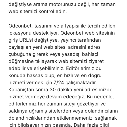
değiştiyse arama motorunuzu değil, her zaman
web sitemizi kontrol edin.
Odeonbet, tasarımı ve altyapısı ile tercih edilen
lokasyonu destekliyor. Odeonbet web sitesinin
giriş URL’si değiştiyse, yayıncı tarafından
paylaşılan yeni web sitesi adresini adres
çubuğuna girerek veya yasadışı bahisçi
düğmesine tıklayarak web sitemizi ziyaret
edebilir ve erişebilirsiniz. Editörlerimiz bu
konuda hassas olup, en hızlı ve en doğru
hizmeti vermek için 7/24 çalışmaktadır.
Kapanıştan sonra 30 dakika yeni adresimizde
hizmet vermeye devam edeceğiz. Bu nedenle,
editörlerimiz her zaman siteyi gözetliyor ve
saldırıya uğramış sitelerden veya dolandırıcıların
dolandırıcılıklarından etkilenmemenizi sağlamak
için bilgisayarınızın başında. Daha fazla bilgi