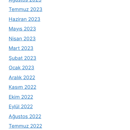
Temmuz 2023
Haziran 2023
Mayıs 2023
Nisan 2023
Mart 2023
Şubat 2023
Ocak 2023
Aralık 2022
Kasım 2022
Ekim 2022
Eylül 2022
Ağustos 2022
Temmuz 2022