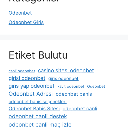
Odeonbet
Odeonbet Giriş
Etiket Bulutu
casino sitesi odeonbet
canli odeonbet
girisi odeonbet
giris odeonbet
giris yap odeonbet
kayit odeonbet
Odeonbet
Odeonbet Adresi
odeonbet bahis
odeonbet bahis seçenekleri
Odeonbet Bahis Sitesi
odeonbet canli
odeonbet canli destek
odeonbet canli maç izle