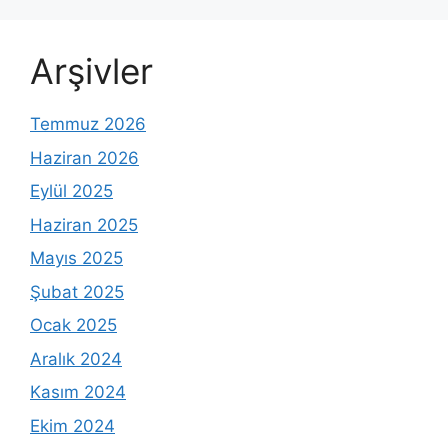
Arşivler
Temmuz 2026
Haziran 2026
Eylül 2025
Haziran 2025
Mayıs 2025
Şubat 2025
Ocak 2025
Aralık 2024
Kasım 2024
Ekim 2024