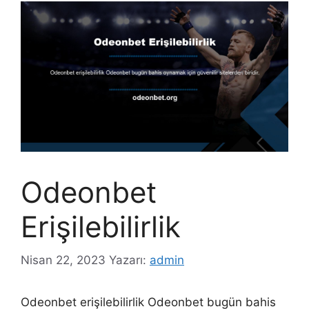
Odeonbet
Erişilebilirlik
Nisan 22, 2023
Yazarı:
admin
Odeonbet erişilebilirlik Odeonbet bugün bahis