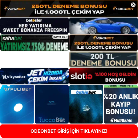
×
ODEONBET GİRİŞ İÇİN TIKLAYINIZ!