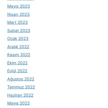
Mayıs 2023
Nisan 2023
Mart 2023
Şubat 2023
Ocak 2023
Aralık 2022
Kasım 2022
Ekim 2022
Eylül 2022
Ağustos 2022
Temmuz 2022
Haziran 2022
Mayıs 2022