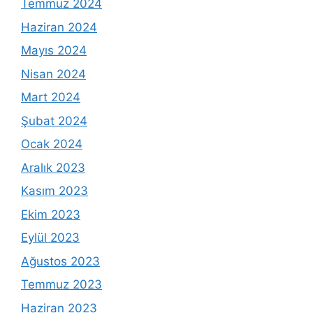
Temmuz 2024
Haziran 2024
Mayıs 2024
Nisan 2024
Mart 2024
Şubat 2024
Ocak 2024
Aralık 2023
Kasım 2023
Ekim 2023
Eylül 2023
Ağustos 2023
Temmuz 2023
Haziran 2023