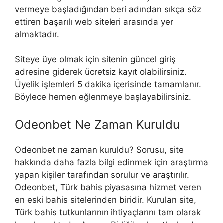
vermeye başladığından beri adından sıkça söz
ettiren başarılı web siteleri arasında yer
almaktadır.
Siteye üye olmak için sitenin güncel giriş
adresine giderek ücretsiz kayıt olabilirsiniz.
Üyelik işlemleri 5 dakika içerisinde tamamlanır.
Böylece hemen eğlenmeye başlayabilirsiniz.
Odeonbet Ne Zaman Kuruldu
Odeonbet ne zaman kuruldu? Sorusu, site
hakkında daha fazla bilgi edinmek için araştırma
yapan kişiler tarafından sorulur ve araştırılır.
Odeonbet, Türk bahis piyasasına hizmet veren
en eski bahis sitelerinden biridir. Kurulan site,
Türk bahis tutkunlarının ihtiyaçlarını tam olarak