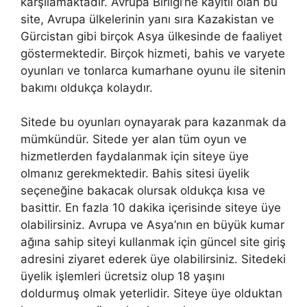
karşılamaktadır. Avrupa Birliği’ne kayıtlı olan bu
site, Avrupa ülkelerinin yanı sıra Kazakistan ve
Gürcistan gibi birçok Asya ülkesinde de faaliyet
göstermektedir. Birçok hizmeti, bahis ve varyete
oyunları ve tonlarca kumarhane oyunu ile sitenin
bakımı oldukça kolaydır.
Sitede bu oyunları oynayarak para kazanmak da
mümkündür. Sitede yer alan tüm oyun ve
hizmetlerden faydalanmak için siteye üye
olmanız gerekmektedir. Bahis sitesi üyelik
seçeneğine bakacak olursak oldukça kısa ve
basittir. En fazla 10 dakika içerisinde siteye üye
olabilirsiniz. Avrupa ve Asya’nın en büyük kumar
ağına sahip siteyi kullanmak için güncel site giriş
adresini ziyaret ederek üye olabilirsiniz. Sitedeki
üyelik işlemleri ücretsiz olup 18 yaşını
doldurmuş olmak yeterlidir. Siteye üye olduktan