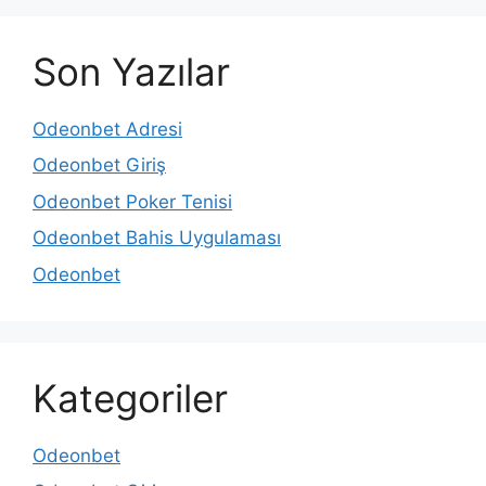
Son Yazılar
Odeonbet Adresi
Odeonbet Giriş
Odeonbet Poker Tenisi
Odeonbet Bahis Uygulaması
Odeonbet
Kategoriler
Odeonbet