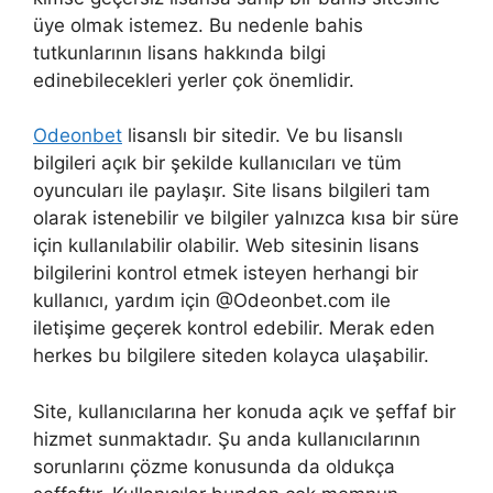
üye olmak istemez. Bu nedenle bahis
tutkunlarının lisans hakkında bilgi
edinebilecekleri yerler çok önemlidir.
Odeonbet
lisanslı bir sitedir. Ve bu lisanslı
bilgileri açık bir şekilde kullanıcıları ve tüm
oyuncuları ile paylaşır. Site lisans bilgileri tam
olarak istenebilir ve bilgiler yalnızca kısa bir süre
için kullanılabilir olabilir. Web sitesinin lisans
bilgilerini kontrol etmek isteyen herhangi bir
kullanıcı, yardım için @Odeonbet.com ile
iletişime geçerek kontrol edebilir. Merak eden
herkes bu bilgilere siteden kolayca ulaşabilir.
Site, kullanıcılarına her konuda açık ve şeffaf bir
hizmet sunmaktadır. Şu anda kullanıcılarının
sorunlarını çözme konusunda da oldukça