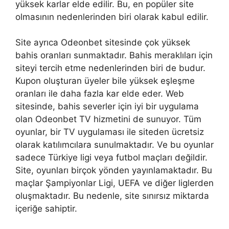
yüksek karlar elde edilir. Bu, en popüler site
olmasının nedenlerinden biri olarak kabul edilir.
Site ayrıca Odeonbet sitesinde çok yüksek
bahis oranları sunmaktadır. Bahis meraklıları için
siteyi tercih etme nedenlerinden biri de budur.
Kupon oluşturan üyeler bile yüksek eşleşme
oranları ile daha fazla kar elde eder. Web
sitesinde, bahis severler için iyi bir uygulama
olan Odeonbet TV hizmetini de sunuyor. Tüm
oyunlar, bir TV uygulaması ile siteden ücretsiz
olarak katılımcılara sunulmaktadır. Ve bu oyunlar
sadece Türkiye ligi veya futbol maçları değildir.
Site, oyunları birçok yönden yayınlamaktadır. Bu
maçlar Şampiyonlar Ligi, UEFA ve diğer liglerden
oluşmaktadır. Bu nedenle, site sınırsız miktarda
içeriğe sahiptir.