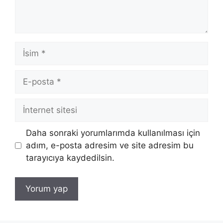
İsim
E-
posta
İnternet
sitesi
Daha sonraki yorumlarımda kullanılması için
adım, e-posta adresim ve site adresim bu
tarayıcıya kaydedilsin.