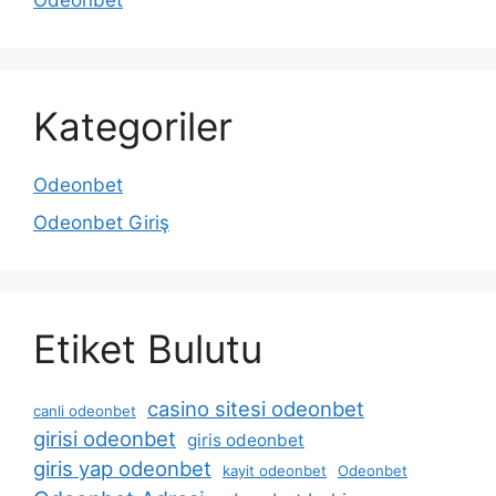
Odeonbet
Kategoriler
Odeonbet
Odeonbet Giriş
Etiket Bulutu
casino sitesi odeonbet
canli odeonbet
girisi odeonbet
giris odeonbet
giris yap odeonbet
kayit odeonbet
Odeonbet