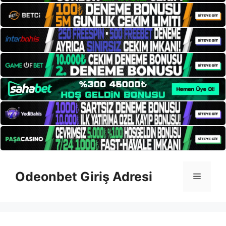
İçeriğe
atla
Odeonbet Giriş Adresi
Menü