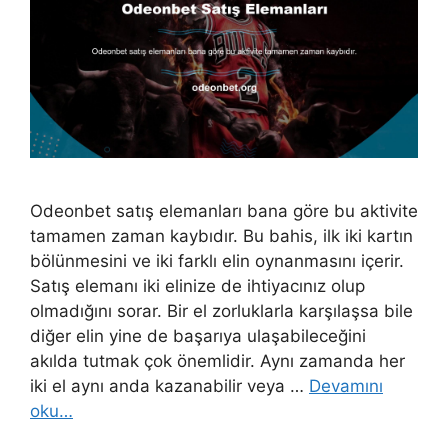
Odeonbet satış elemanları bana göre bu aktivite
tamamen zaman kaybıdır. Bu bahis, ilk iki kartın
bölünmesini ve iki farklı elin oynanmasını içerir.
Satış elemanı iki elinize de ihtiyacınız olup
olmadığını sorar. Bir el zorluklarla karşılaşsa bile
diğer elin yine de başarıya ulaşabileceğini
akılda tutmak çok önemlidir. Aynı zamanda her
iki el aynı anda kazanabilir veya …
Devamını
oku…