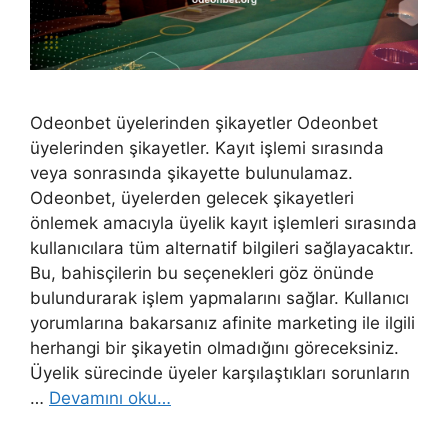
Odeonbet üyelerinden şikayetler Odeonbet
üyelerinden şikayetler. Kayıt işlemi sırasında
veya sonrasında şikayette bulunulamaz.
Odeonbet, üyelerden gelecek şikayetleri
önlemek amacıyla üyelik kayıt işlemleri sırasında
kullanıcılara tüm alternatif bilgileri sağlayacaktır.
Bu, bahisçilerin bu seçenekleri göz önünde
bulundurarak işlem yapmalarını sağlar. Kullanıcı
yorumlarına bakarsanız afinite marketing ile ilgili
herhangi bir şikayetin olmadığını göreceksiniz.
Üyelik sürecinde üyeler karşılaştıkları sorunların
…
Devamını oku…