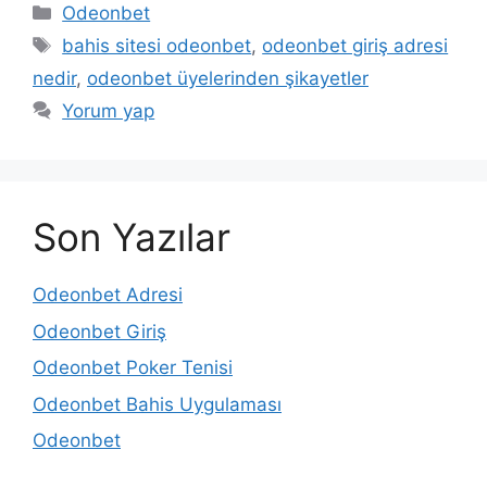
Kategoriler
Odeonbet
Etiketler
bahis sitesi odeonbet
,
odeonbet giriş adresi
nedir
,
odeonbet üyelerinden şikayetler
Yorum yap
Son Yazılar
Odeonbet Adresi
Odeonbet Giriş
Odeonbet Poker Tenisi
Odeonbet Bahis Uygulaması
Odeonbet