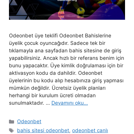
Odeonbet üye teklifi Odeonbet Bahislerine
üyelik çocuk oyuncağıdır. Sadece tek bir
tıklamayla ana sayfadan bahis sitesine de giriş
yapabilirsiniz. Ancak hızlı bir referans benim için
bunu yapacaktır. Üye kimlik doğrulaması için bir
aktivasyon kodu da dahildir. Odeonbet
üyelerinin bu kodu alıp hesabınıza giriş yapması
mümkün değildir. Ücretsiz üyelik planları
herhangi bir kurulum ücreti olmadan
sunulmaktadır. …
Devamını oku…
Kategoriler
Odeonbet
Etiketler
bahis sitesi odeonbet
,
odeonbet canlı