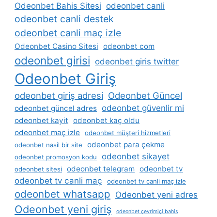
Odeonbet Bahis Sitesi
odeonbet canli
odeonbet canli destek
odeonbet canli maç izle
Odeonbet Casino Sitesi
odeonbet com
odeonbet girisi
odeonbet giris twitter
Odeonbet Giriş
odeonbet giriş adresi
Odeonbet Güncel
odeonbet güvenlir mi
odeonbet güncel adres
odeonbet kayit
odeonbet kaç oldu
odeonbet maç izle
odeonbet müşteri hizmetleri
odeonbet para çekme
odeonbet nasil bir site
odeonbet sikayet
odeonbet promosyon kodu
odeonbet telegram
odeonbet tv
odeonbet sitesi
odeonbet tv canli maç
odeonbet tv canli maç izle
odeonbet whatsapp
Odeonbet yeni adres
Odeonbet yeni giriş
odeonbet çevrimiçi bahis