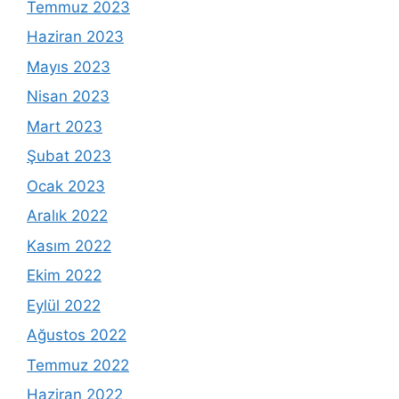
Temmuz 2023
Haziran 2023
Mayıs 2023
Nisan 2023
Mart 2023
Şubat 2023
Ocak 2023
Aralık 2022
Kasım 2022
Ekim 2022
Eylül 2022
Ağustos 2022
Temmuz 2022
Haziran 2022