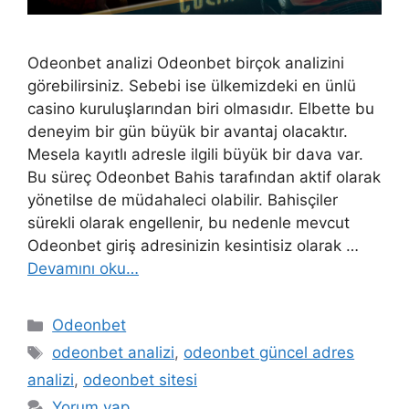
Odeonbet analizi Odeonbet birçok analizini
görebilirsiniz. Sebebi ise ülkemizdeki en ünlü
casino kuruluşlarından biri olmasıdır. Elbette bu
deneyim bir gün büyük bir avantaj olacaktır.
Mesela kayıtlı adresle ilgili büyük bir dava var.
Bu süreç Odeonbet Bahis tarafından aktif olarak
yönetilse de müdahaleci olabilir. Bahisçiler
sürekli olarak engellenir, bu nedenle mevcut
Odeonbet giriş adresinizin kesintisiz olarak …
Devamını oku…
Kategoriler
Odeonbet
Etiketler
odeonbet analizi
,
odeonbet güncel adres
analizi
,
odeonbet sitesi
Yorum yap