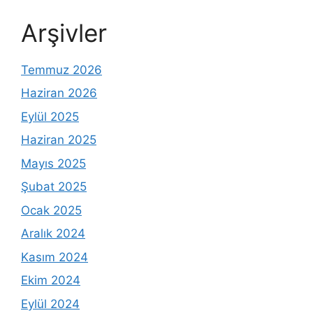
Arşivler
Temmuz 2026
Haziran 2026
Eylül 2025
Haziran 2025
Mayıs 2025
Şubat 2025
Ocak 2025
Aralık 2024
Kasım 2024
Ekim 2024
Eylül 2024