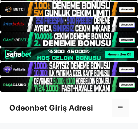
İçeriğe
atla
Odeonbet Giriş Adresi
Menü