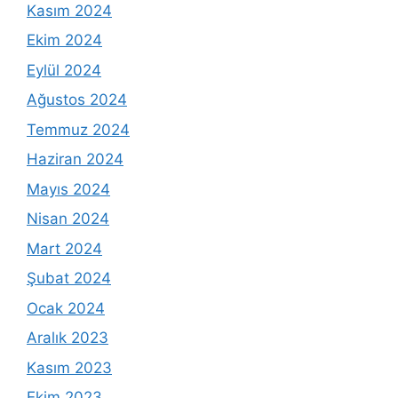
Kasım 2024
Ekim 2024
Eylül 2024
Ağustos 2024
Temmuz 2024
Haziran 2024
Mayıs 2024
Nisan 2024
Mart 2024
Şubat 2024
Ocak 2024
Aralık 2023
Kasım 2023
Ekim 2023