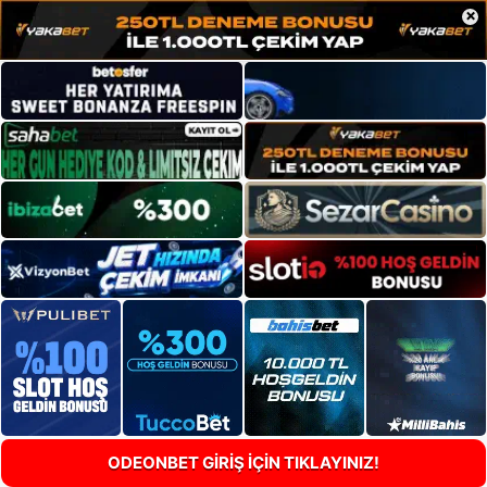
×
ODEONBET GİRİŞ İÇİN TIKLAYINIZ!