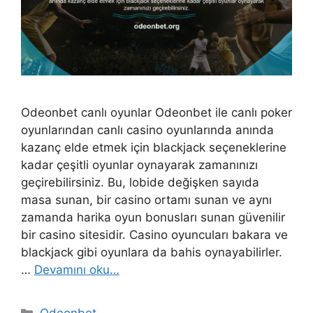
Odeonbet canlı oyunlar Odeonbet ile canlı poker
oyunlarından canlı casino oyunlarında anında
kazanç elde etmek için blackjack seçeneklerine
kadar çeşitli oyunlar oynayarak zamanınızı
geçirebilirsiniz. Bu, lobide değişken sayıda
masa sunan, bir casino ortamı sunan ve aynı
zamanda harika oyun bonusları sunan güvenilir
bir casino sitesidir. Casino oyuncuları bakara ve
blackjack gibi oyunlara da bahis oynayabilirler.
…
Devamını oku…
Kategoriler