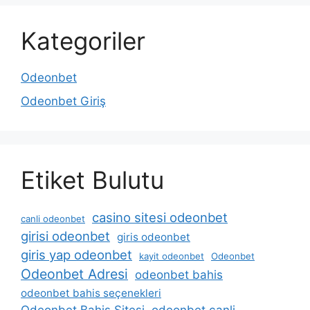
Kategoriler
Odeonbet
Odeonbet Giriş
Etiket Bulutu
casino sitesi odeonbet
canli odeonbet
girisi odeonbet
giris odeonbet
giris yap odeonbet
kayit odeonbet
Odeonbet
Odeonbet Adresi
odeonbet bahis
odeonbet bahis seçenekleri
Odeonbet Bahis Sitesi
odeonbet canli