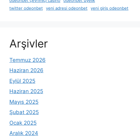
odeonbet çevrimiçi casino
odeonbet üyelik
twitter odeonbet
yeni adresi odeonbet
yeni giriş odeonbet
Arşivler
Temmuz 2026
Haziran 2026
Eylül 2025
Haziran 2025
Mayıs 2025
Şubat 2025
Ocak 2025
Aralık 2024