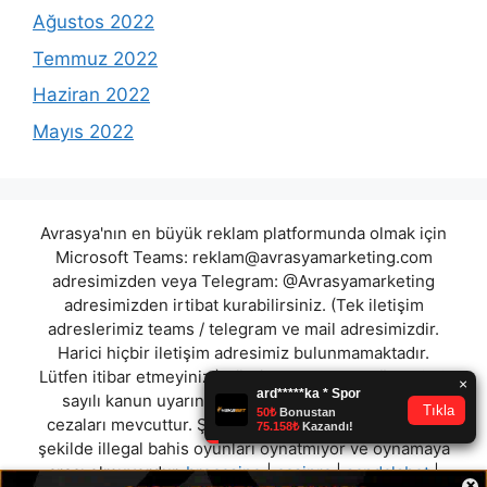
Ağustos 2022
Temmuz 2022
Haziran 2022
Mayıs 2022
Avrasya'nın en büyük reklam platformunda olmak için
Microsoft Teams:
reklam@avrasyamarketing.com
adresimizden veya Telegram: @Avrasyamarketing
adresimizden irtibat kurabilirsiniz. (Tek iletişim
adreslerimiz teams / telegram ve mail adresimizdir.
Harici hiçbir iletişim adresimiz bulunmamaktadır.
Lütfen itibar etmeyiniz.) Türkiye yasalarına göre 7258
sayılı kanun uyarınca yasa dışı bahis oynamanın
cezaları mevcuttur. Şu an bulunduğunuz site hiç bir
şekilde illegal bahis oyunları oynatmıyor ve oynamaya
aracı olmuyordur.
brocasino
|
casinra
|
sandalsbet
|
×