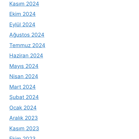
Kasım 2024
Ekim 2024
Eylül 2024
Ağustos 2024
Temmuz 2024
Haziran 2024
Mayıs 2024
Nisan 2024
Mart 2024
Şubat 2024
Ocak 2024
Aralık 2023
Kasım 2023
Ekim 2023