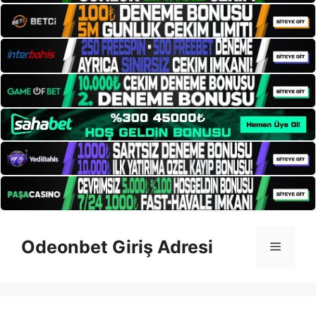
İçeriğe
atla
Odeonbet Giriş Adresi
Menü