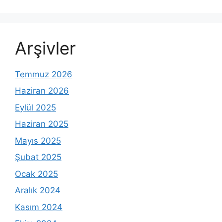
Arşivler
Temmuz 2026
Haziran 2026
Eylül 2025
Haziran 2025
Mayıs 2025
Şubat 2025
Ocak 2025
Aralık 2024
Kasım 2024