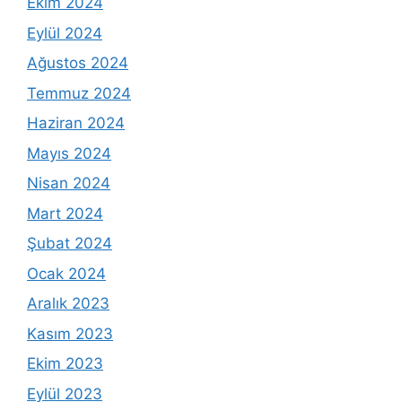
Ekim 2024
Eylül 2024
Ağustos 2024
Temmuz 2024
Haziran 2024
Mayıs 2024
Nisan 2024
Mart 2024
Şubat 2024
Ocak 2024
Aralık 2023
Kasım 2023
Ekim 2023
Eylül 2023