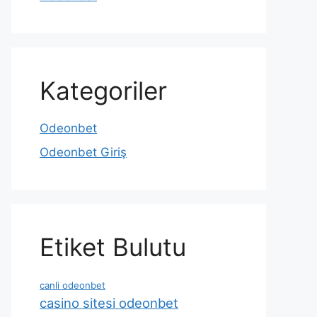
Kategoriler
Odeonbet
Odeonbet Giriş
Etiket Bulutu
canli odeonbet
casino sitesi odeonbet