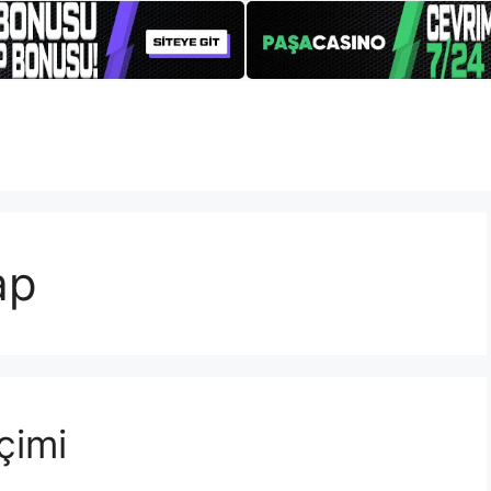
ap
çimi