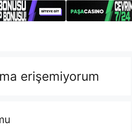
ıma erişemiyorum
mu