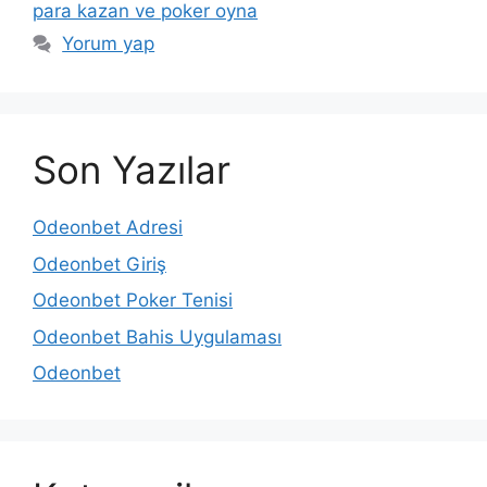
para kazan ve poker oyna
Yorum yap
Son Yazılar
Odeonbet Adresi
Odeonbet Giriş
Odeonbet Poker Tenisi
Odeonbet Bahis Uygulaması
Odeonbet