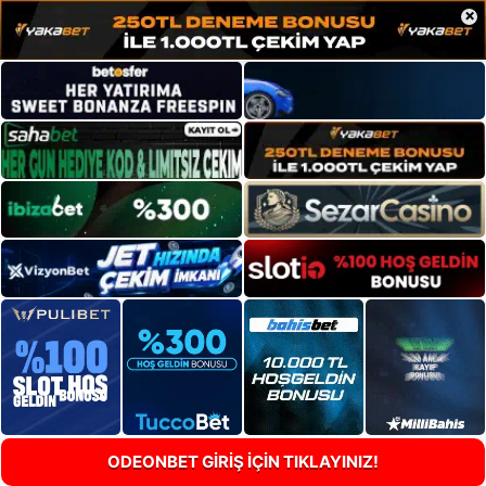
×
ODEONBET GİRİŞ İÇİN TIKLAYINIZ!