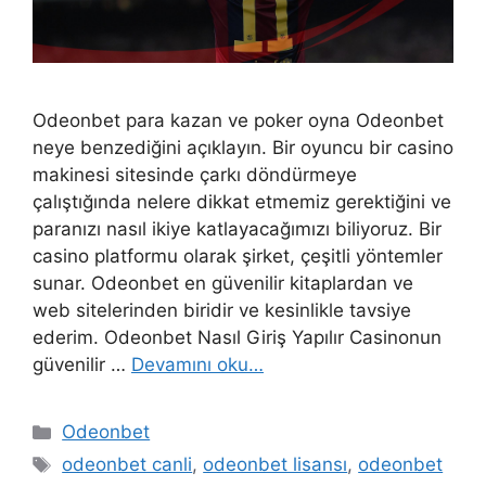
Odeonbet para kazan ve poker oyna Odeonbet
neye benzediğini açıklayın. Bir oyuncu bir casino
makinesi sitesinde çarkı döndürmeye
çalıştığında nelere dikkat etmemiz gerektiğini ve
paranızı nasıl ikiye katlayacağımızı biliyoruz. Bir
casino platformu olarak şirket, çeşitli yöntemler
sunar. Odeonbet en güvenilir kitaplardan ve
web sitelerinden biridir ve kesinlikle tavsiye
ederim. Odeonbet Nasıl Giriş Yapılır Casinonun
güvenilir …
Devamını oku…
Kategoriler
Odeonbet
Etiketler
odeonbet canli
,
odeonbet lisansı
,
odeonbet