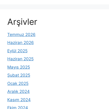
Arşivler
Temmuz 2026
Haziran 2026
Eylül 2025
Haziran 2025
Mayıs 2025
Şubat 2025
Ocak 2025
Aralık 2024
Kasım 2024
Ekim 2024