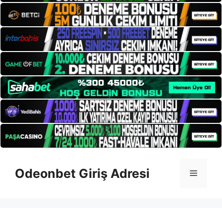
İçeriğe
atla
Odeonbet Giriş Adresi
Menü