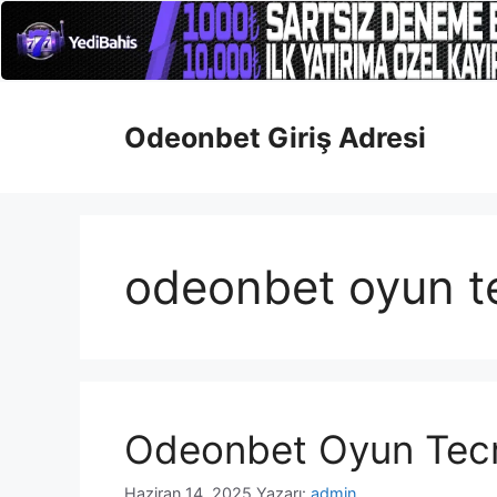
İçeriğe
atla
Odeonbet Giriş Adresi
odeonbet oyun t
Odeonbet Oyun Tec
Haziran 14, 2025
Yazarı:
admin