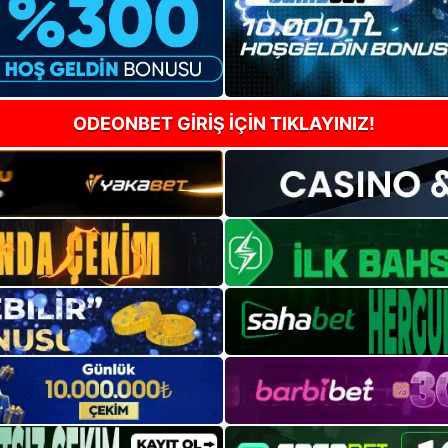
ODEONBET GİRİŞ İÇİN TIKLAYINIZ!