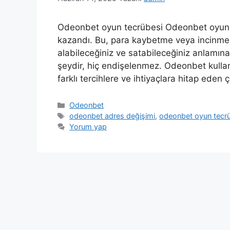
Odeonbet oyun tecrübesi Odeonbet oyun o
kazandı. Bu, para kaybetme veya incinme
alabileceğiniz ve satabileceğiniz anlamına
şeydir, hiç endişelenmez. Odeonbet kullan
farklı tercihlere ve ihtiyaçlara hitap eden
Kategoriler
Odeonbet
Etiketler
odeonbet adres değişimi
,
odeonbet oyun tecr
Yorum yap