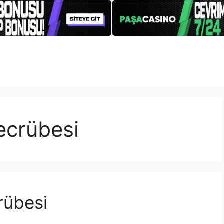
ecrübesi
rübesi