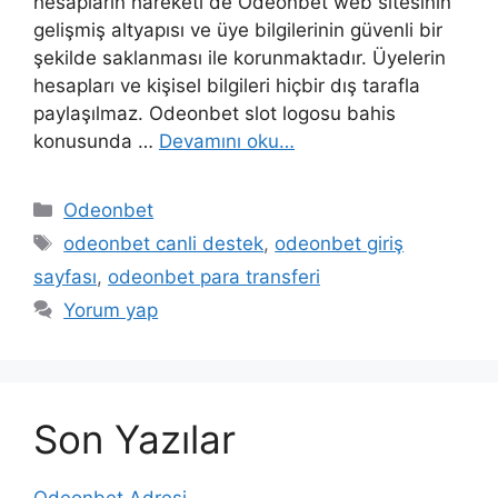
hesapların hareketi de Odeonbet web sitesinin
gelişmiş altyapısı ve üye bilgilerinin güvenli bir
şekilde saklanması ile korunmaktadır. Üyelerin
hesapları ve kişisel bilgileri hiçbir dış tarafla
paylaşılmaz. Odeonbet slot logosu bahis
konusunda …
Devamını oku…
Kategoriler
Odeonbet
Etiketler
odeonbet canli destek
,
odeonbet giriş
sayfası
,
odeonbet para transferi
Yorum yap
Son Yazılar