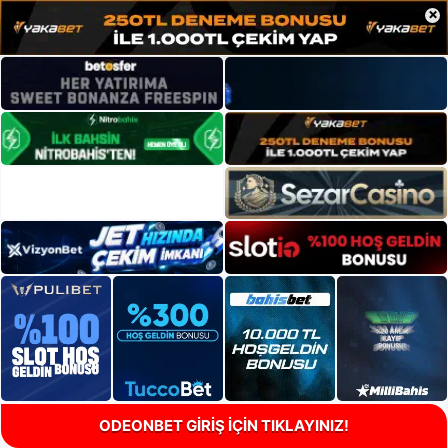
×
ODEONBET GİRİŞ İÇİN TIKLAYINIZ!