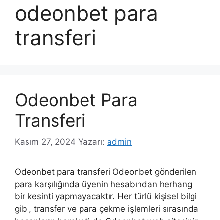
odeonbet para
transferi
Odeonbet Para
Transferi
Kasım 27, 2024
Yazarı:
admin
Odeonbet para transferi Odeonbet gönderilen
para karşılığında üyenin hesabından herhangi
bir kesinti yapmayacaktır. Her türlü kişisel bilgi
gibi, transfer ve para çekme işlemleri sırasında