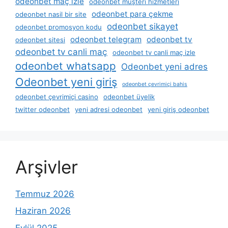
odeonbet maç izle
odeonbet müşteri hizmetleri
odeonbet para çekme
odeonbet nasil bir site
odeonbet sikayet
odeonbet promosyon kodu
odeonbet telegram
odeonbet tv
odeonbet sitesi
odeonbet tv canli maç
odeonbet tv canli maç izle
odeonbet whatsapp
Odeonbet yeni adres
Odeonbet yeni giriş
odeonbet çevrimiçi bahis
odeonbet çevrimiçi casino
odeonbet üyelik
twitter odeonbet
yeni adresi odeonbet
yeni giriş odeonbet
Arşivler
Temmuz 2026
Haziran 2026
Eylül 2025