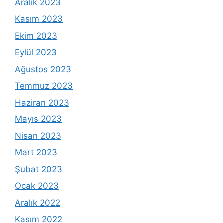
Aralık 2023
Kasım 2023
Ekim 2023
Eylül 2023
Ağustos 2023
Temmuz 2023
Haziran 2023
Mayıs 2023
Nisan 2023
Mart 2023
Şubat 2023
Ocak 2023
Aralık 2022
Kasım 2022