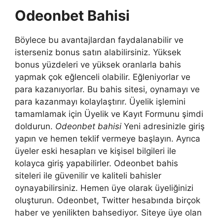
Odeonbet Bahisi
Böylece bu avantajlardan faydalanabilir ve
isterseniz bonus satın alabilirsiniz. Yüksek
bonus yüzdeleri ve yüksek oranlarla bahis
yapmak çok eğlenceli olabilir. Eğleniyorlar ve
para kazanıyorlar. Bu bahis sitesi, oynamayı ve
para kazanmayı kolaylaştırır. Üyelik işlemini
tamamlamak için Üyelik ve Kayıt Formunu şimdi
doldurun.
Odeonbet bahisi
Yeni adresinizle giriş
yapın ve hemen teklif vermeye başlayın. Ayrıca
üyeler eski hesapları ve kişisel bilgileri ile
kolayca giriş yapabilirler. Odeonbet bahis
siteleri ile güvenilir ve kaliteli bahisler
oynayabilirsiniz. Hemen üye olarak üyeliğinizi
oluşturun. Odeonbet, Twitter hesabında birçok
haber ve yenilikten bahsediyor. Siteye üye olan