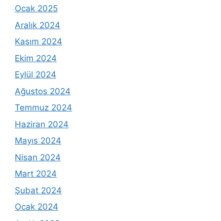
Ocak 2025
Aralık 2024
Kasım 2024
Ekim 2024
Eylül 2024
Ağustos 2024
Temmuz 2024
Haziran 2024
Mayıs 2024
Nisan 2024
Mart 2024
Şubat 2024
Ocak 2024