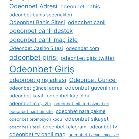
Odeonbet Adresi
odeonbet bahis
odeonbet bahis seçenekleri
Odeonbet Bahis Sitesi
odeonbet canli
odeonbet canli destek
odeonbet canli maç izle
Odeonbet Casino Sitesi
odeonbet com
odeonbet girisi
odeonbet giris twitter
Odeonbet Giriş
odeonbet giriş adresi
Odeonbet Güncel
odeonbet güvenlir mi
odeonbet güncel adres
odeonbet kayit
odeonbet kaç oldu
odeonbet maç izle
odeonbet müşteri hizmetleri
odeonbet para çekme
odeonbet nasil bir site
odeonbet sikayet
odeonbet promosyon kodu
odeonbet telegram
odeonbet tv
odeonbet sitesi
odeonbet tv canli maç
odeonbet tv canli maç izle