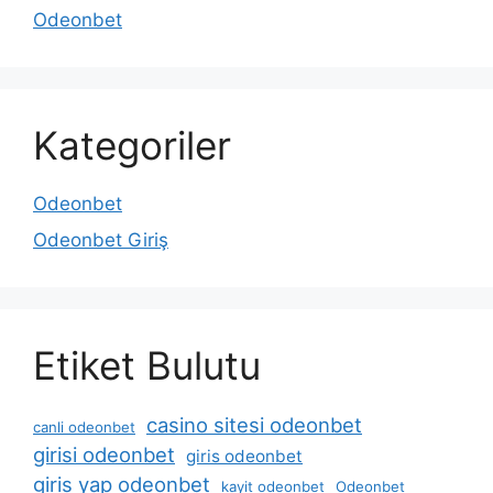
Odeonbet
Kategoriler
Odeonbet
Odeonbet Giriş
Etiket Bulutu
casino sitesi odeonbet
canli odeonbet
girisi odeonbet
giris odeonbet
giris yap odeonbet
kayit odeonbet
Odeonbet