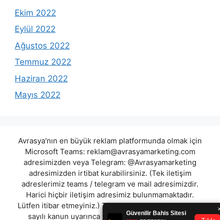
Ekim 2022
Eylül 2022
Ağustos 2022
Temmuz 2022
Haziran 2022
Mayıs 2022
Avrasya'nın en büyük reklam platformunda olmak için
Microsoft Teams:
reklam@avrasyamarketing.com
adresimizden veya Telegram: @Avrasyamarketing
adresimizden irtibat kurabilirsiniz. (Tek iletişim
adreslerimiz teams / telegram ve mail adresimizdir.
Harici hiçbir iletişim adresimiz bulunmamaktadır.
Lütfen itibar etmeyiniz.) Türkiye yasalarına göre 7258
sayılı kanun uyarınca yasa dışı bahis oynamanın