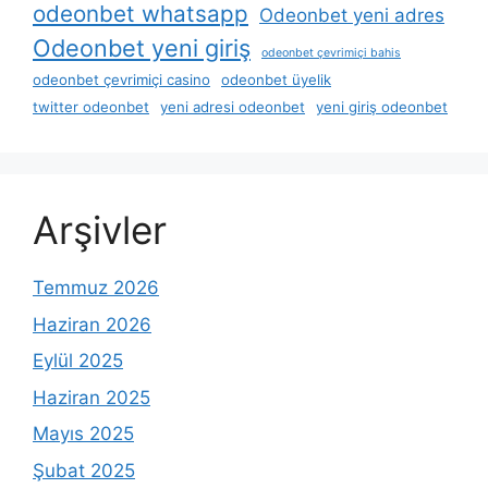
odeonbet whatsapp
Odeonbet yeni adres
Odeonbet yeni giriş
odeonbet çevrimiçi bahis
odeonbet çevrimiçi casino
odeonbet üyelik
twitter odeonbet
yeni adresi odeonbet
yeni giriş odeonbet
Arşivler
Temmuz 2026
Haziran 2026
Eylül 2025
Haziran 2025
Mayıs 2025
Şubat 2025