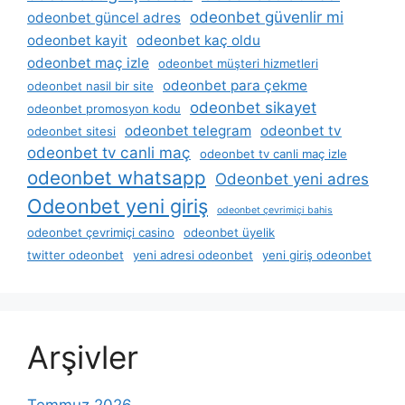
odeonbet güvenlir mi
odeonbet güncel adres
odeonbet kayit
odeonbet kaç oldu
odeonbet maç izle
odeonbet müşteri hizmetleri
odeonbet para çekme
odeonbet nasil bir site
odeonbet sikayet
odeonbet promosyon kodu
odeonbet telegram
odeonbet tv
odeonbet sitesi
odeonbet tv canli maç
odeonbet tv canli maç izle
odeonbet whatsapp
Odeonbet yeni adres
Odeonbet yeni giriş
odeonbet çevrimiçi bahis
odeonbet çevrimiçi casino
odeonbet üyelik
twitter odeonbet
yeni adresi odeonbet
yeni giriş odeonbet
Arşivler