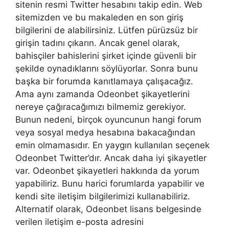
sitenin resmi Twitter hesabını takip edin. Web
sitemizden ve bu makaleden en son giriş
bilgilerini de alabilirsiniz. Lütfen pürüzsüz bir
girişin tadını çıkarın. Ancak genel olarak,
bahisçiler bahislerini şirket içinde güvenli bir
şekilde oynadıklarını söylüyorlar. Sonra bunu
başka bir forumda kanıtlamaya çalışacağız.
Ama aynı zamanda Odeonbet şikayetlerini
nereye çağıracağımızı bilmemiz gerekiyor.
Bunun nedeni, birçok oyuncunun hangi forum
veya sosyal medya hesabına bakacağından
emin olmamasıdır. En yaygın kullanılan seçenek
Odeonbet Twitter’dır. Ancak daha iyi şikayetler
var. Odeonbet şikayetleri hakkında da yorum
yapabiliriz. Bunu harici forumlarda yapabilir ve
kendi site iletişim bilgilerimizi kullanabiliriz.
Alternatif olarak, Odeonbet lisans belgesinde
verilen iletişim e-posta adresini