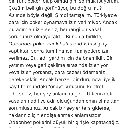
bir Türk pokeri olup olmadığını sormak istiyorum.
Çözüm belirgin görünüyor, bu doğru mu?
Aslında böyle değil. Şimdi tartışalım. Türkiye’de
para için poker oynamaya izin verilmiyor. Ancak
bu adımları izlerseniz, herhangi bir yasal
sorununuz olmayacaktır. Bununla birlikte,
Odeonbet poker canlı bahis endüstrisi
giriş
yaptıktan sonra tüm finansal faaliyetlere izin
verilmez. Bu, adli yardım için de önemlidir. Bir
yatırım veya geri çekilme sırasında izleniyor
veya izleniyorsanız, para cezası ödemeniz
gerekecektir. Ancak benzer bir durumda üyelik
kayıt formundaki “onay” kutusunu kontrol
ederseniz, her şey anlamına gelir. Ülkenizdeki
yasaların adil ve adil olduğundan emin olmaktan
sorumlusunuz. Ancak bir şeyler ters giderse,
haklarınız için endişelenmek anlamsızdır.
Odeonbet pokerini büyük bir girişle kapatacağız.