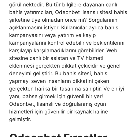
görülmektedir. Bu tür bilgilere dayanan canlı
bahis yatırımcıları, Odeonbet lisanslı sitesi bahis
şirketine üye olmadan önce mi? Sorgularının
açıklanmasını istiyor. Kullanıcılar ayrıca bahis
kampanyasını veya yatırım ve kayıp
kampanyalarını kontrol edebilir ve beklentilerini
karşılayıp karşılamadıklarını görebilirler. Web
sitesine canlı bir asistan ve TV hizmeti
eklenmesi gerçekten dikkat çekicidir ve genel
deneyimi geliştirir. Bu bahis sitesi, bahis
yapmayı seven insanların dikkatini çeken
gerçekten harika bir tasarıma sahiptir. Ve en iyi
yanı, bahse girmek için güvenli bir yer!
Odeonbet, lisanslı ve doğrulanmış oyun
hizmetleri için güvenilir bir kaynak haline
gelmiştir.