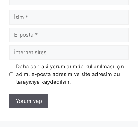
İsim
E-
posta
İnternet
sitesi
Daha sonraki yorumlarımda kullanılması için
adım, e-posta adresim ve site adresim bu
tarayıcıya kaydedilsin.