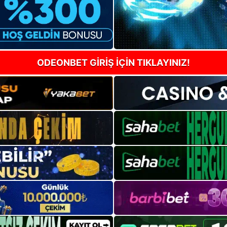
ODEONBET GİRİŞ İÇİN TIKLAYINIZ!