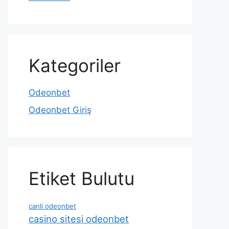
Kategoriler
Odeonbet
Odeonbet Giriş
Etiket Bulutu
canli odeonbet
casino sitesi odeonbet