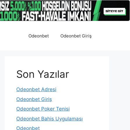
Odeonbet
Odeonbet Giriş
Son Yazılar
Odeonbet Adresi
Odeonbet Giriş
Odeonbet Poker Tenisi
Odeonbet Bahis Uygulaması
Odeonbet