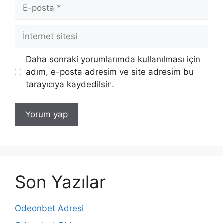
E-
posta
İnternet
sitesi
Daha sonraki yorumlarımda kullanılması için
adım, e-posta adresim ve site adresim bu
tarayıcıya kaydedilsin.
Son Yazılar
Odeonbet Adresi