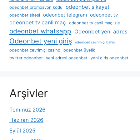
odeonbet sikayet
odeonbet promosyon kodu
odeonbet telegram
odeonbet tv
odeonbet sitesi
odeonbet tv canli maç
odeonbet tv canli maç izle
odeonbet whatsapp
Odeonbet yeni adres
Odeonbet yeni giriş
odeonbet çevrimiçi bahis
odeonbet çevrimiçi casino
odeonbet üyelik
twitter odeonbet
yeni adresi odeonbet
yeni giriş odeonbet
Arşivler
Temmuz 2026
Haziran 2026
Eylül 2025