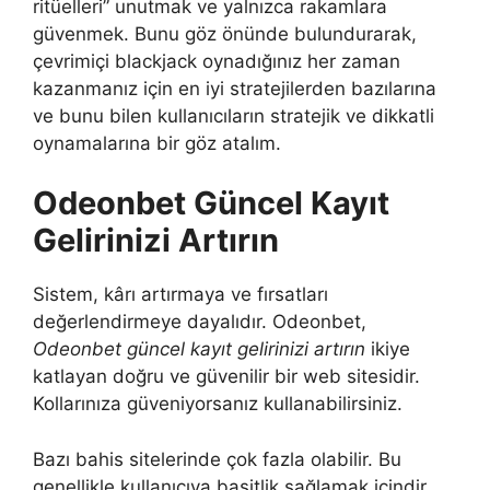
ritüelleri” unutmak ve yalnızca rakamlara
güvenmek. Bunu göz önünde bulundurarak,
çevrimiçi blackjack oynadığınız her zaman
kazanmanız için en iyi stratejilerden bazılarına
ve bunu bilen kullanıcıların stratejik ve dikkatli
oynamalarına bir göz atalım.
Odeonbet Güncel Kayıt
Gelirinizi Artırın
Sistem, kârı artırmaya ve fırsatları
değerlendirmeye dayalıdır. Odeonbet,
Odeonbet güncel kayıt gelirinizi artırın
ikiye
katlayan doğru ve güvenilir bir web sitesidir.
Kollarınıza güveniyorsanız kullanabilirsiniz.
Bazı bahis sitelerinde çok fazla olabilir. Bu
genellikle kullanıcıya basitlik sağlamak içindir.