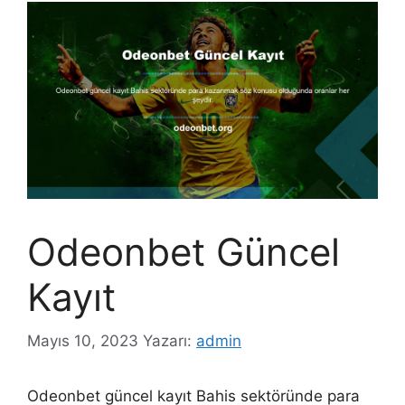
Odeonbet Güncel
Kayıt
Mayıs 10, 2023
Yazarı:
admin
Odeonbet güncel kayıt Bahis sektöründe para