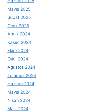
Haziran 2025
Mayıs 2025
Şubat 2025
Ocak 2025
Aralık 2024
Kasım 2024
Ekim 2024
Eylül 2024
Ağustos 2024
Temmuz 2024
Haziran 2024
Mayıs 2024
Nisan 2024
Mart 2024