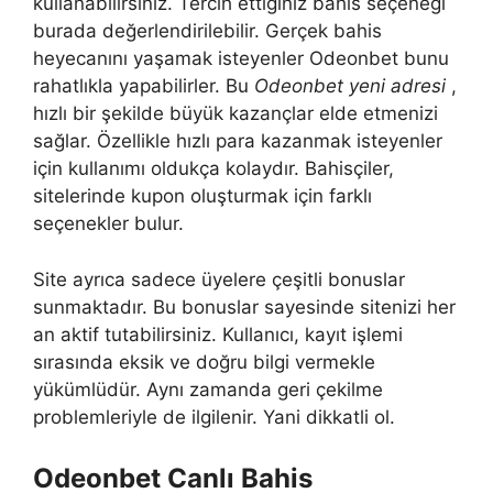
kullanabilirsiniz. Tercih ettiğiniz bahis seçeneği
burada değerlendirilebilir. Gerçek bahis
heyecanını yaşamak isteyenler Odeonbet bunu
rahatlıkla yapabilirler. Bu
Odeonbet yeni adresi
,
hızlı bir şekilde büyük kazançlar elde etmenizi
sağlar. Özellikle hızlı para kazanmak isteyenler
için kullanımı oldukça kolaydır. Bahisçiler,
sitelerinde kupon oluşturmak için farklı
seçenekler bulur.
Site ayrıca sadece üyelere çeşitli bonuslar
sunmaktadır. Bu bonuslar sayesinde sitenizi her
an aktif tutabilirsiniz. Kullanıcı, kayıt işlemi
sırasında eksik ve doğru bilgi vermekle
yükümlüdür. Aynı zamanda geri çekilme
problemleriyle de ilgilenir. Yani dikkatli ol.
Odeonbet Canlı Bahis