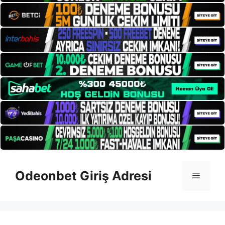
İçeriğe
atla
Odeonbet Giriş Adresi
Menü