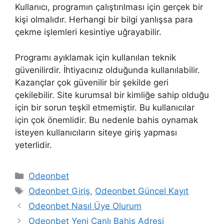
Kullanıcı, programın çalıştırılması için gerçek bir
kişi olmalıdır. Herhangi bir bilgi yanlışsa para
çekme işlemleri kesintiye uğrayabilir.
Programı ayıklamak için kullanılan teknik
güvenilirdir. İhtiyacınız olduğunda kullanılabilir.
Kazançlar çok güvenilir bir şekilde geri
çekilebilir. Site kurumsal bir kimliğe sahip olduğu
için bir sorun teşkil etmemiştir. Bu kullanıcılar
için çok önemlidir. Bu nedenle bahis oynamak
isteyen kullanıcıların siteye giriş yapması
yeterlidir.
Kategoriler
Odeonbet
Etiketler
Odeonbet Giriş
,
Odeonbet Güncel Kayıt
Yazı
Odeonbet Nasıl Üye Olurum
dolaşımı
Odeonbet Yeni Canlı Bahis Adresi