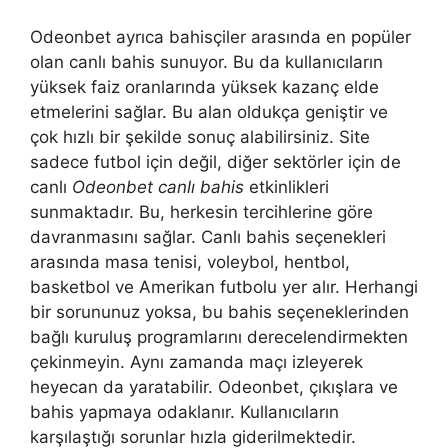
Odeonbet ayrıca bahisçiler arasında en popüler
olan canlı bahis sunuyor. Bu da kullanıcıların
yüksek faiz oranlarında yüksek kazanç elde
etmelerini sağlar. Bu alan oldukça geniştir ve
çok hızlı bir şekilde sonuç alabilirsiniz. Site
sadece futbol için değil, diğer sektörler için de
canlı
Odeonbet canlı bahis
etkinlikleri
sunmaktadır. Bu, herkesin tercihlerine göre
davranmasını sağlar. Canlı bahis seçenekleri
arasında masa tenisi, voleybol, hentbol, ​​
basketbol ve Amerikan futbolu yer alır. Herhangi
bir sorununuz yoksa, bu bahis seçeneklerinden
bağlı kuruluş programlarını derecelendirmekten
çekinmeyin. Aynı zamanda maçı izleyerek
heyecan da yaratabilir. Odeonbet, çıkışlara ve
bahis yapmaya odaklanır. Kullanıcıların
karşılaştığı sorunlar hızla giderilmektedir.