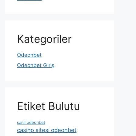
Kategoriler
Odeonbet
Odeonbet Giriş
Etiket Bulutu
canli odeonbet
casino sitesi odeonbet