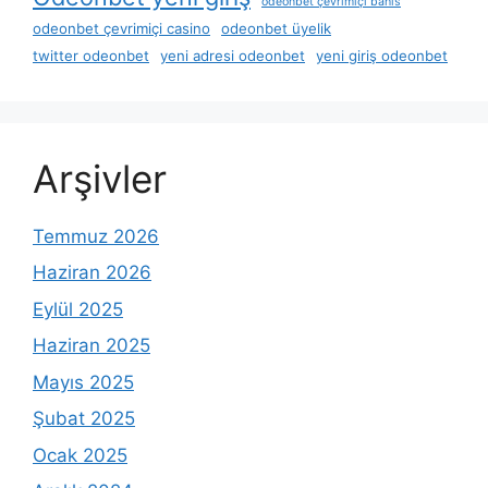
odeonbet çevrimiçi bahis
odeonbet çevrimiçi casino
odeonbet üyelik
twitter odeonbet
yeni adresi odeonbet
yeni giriş odeonbet
Arşivler
Temmuz 2026
Haziran 2026
Eylül 2025
Haziran 2025
Mayıs 2025
Şubat 2025
Ocak 2025