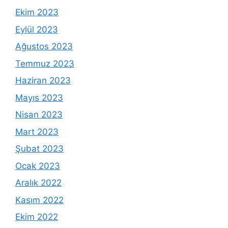
Ekim 2023
Eylül 2023
Ağustos 2023
Temmuz 2023
Haziran 2023
Mayıs 2023
Nisan 2023
Mart 2023
Şubat 2023
Ocak 2023
Aralık 2022
Kasım 2022
Ekim 2022