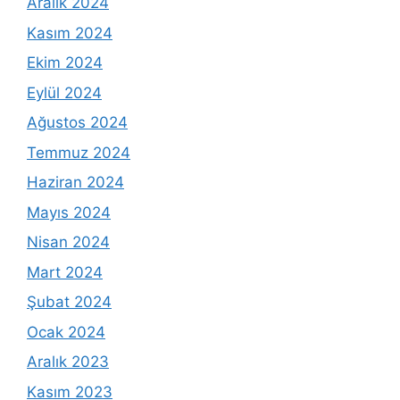
Aralık 2024
Kasım 2024
Ekim 2024
Eylül 2024
Ağustos 2024
Temmuz 2024
Haziran 2024
Mayıs 2024
Nisan 2024
Mart 2024
Şubat 2024
Ocak 2024
Aralık 2023
Kasım 2023