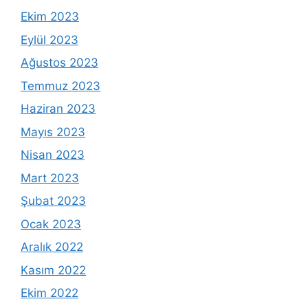
Ekim 2023
Eylül 2023
Ağustos 2023
Temmuz 2023
Haziran 2023
Mayıs 2023
Nisan 2023
Mart 2023
Şubat 2023
Ocak 2023
Aralık 2022
Kasım 2022
Ekim 2022