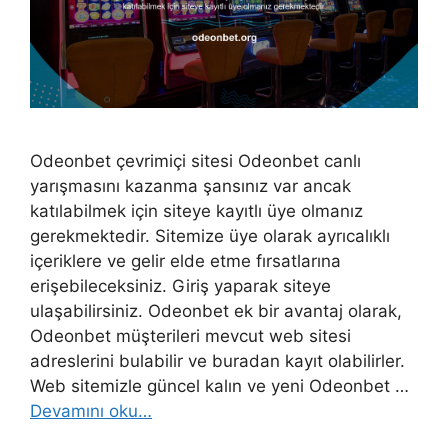
Odeonbet çevrimiçi sitesi Odeonbet canlı
yarışmasını kazanma şansınız var ancak
katılabilmek için siteye kayıtlı üye olmanız
gerekmektedir. Sitemize üye olarak ayrıcalıklı
içeriklere ve gelir elde etme fırsatlarına
erişebileceksiniz. Giriş yaparak siteye
ulaşabilirsiniz. Odeonbet ek bir avantaj olarak,
Odeonbet müşterileri mevcut web sitesi
adreslerini bulabilir ve buradan kayıt olabilirler.
Web sitemizle güncel kalın ve yeni Odeonbet …
Devamını oku…