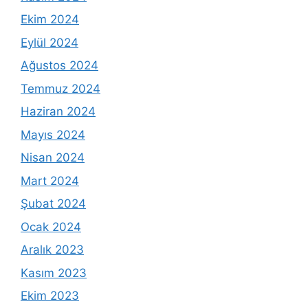
Ekim 2024
Eylül 2024
Ağustos 2024
Temmuz 2024
Haziran 2024
Mayıs 2024
Nisan 2024
Mart 2024
Şubat 2024
Ocak 2024
Aralık 2023
Kasım 2023
Ekim 2023