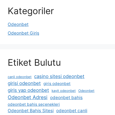
Kategoriler
Odeonbet
Odeonbet Giriş
Etiket Bulutu
casino sitesi odeonbet
canli odeonbet
girisi odeonbet
giris odeonbet
giris yap odeonbet
kayit odeonbet
Odeonbet
Odeonbet Adresi
odeonbet bahis
odeonbet bahis seçenekleri
Odeonbet Bahis Sitesi
odeonbet canli