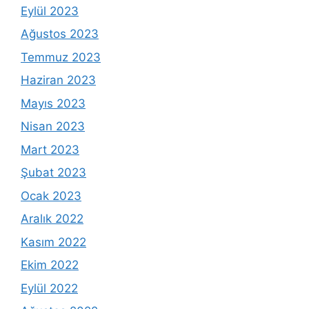
Eylül 2023
Ağustos 2023
Temmuz 2023
Haziran 2023
Mayıs 2023
Nisan 2023
Mart 2023
Şubat 2023
Ocak 2023
Aralık 2022
Kasım 2022
Ekim 2022
Eylül 2022