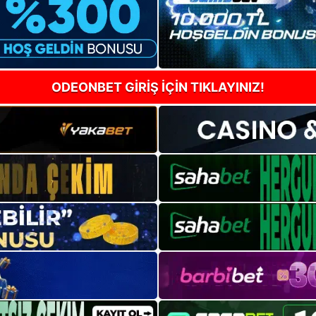
ODEONBET GİRİŞ İÇİN TIKLAYINIZ!