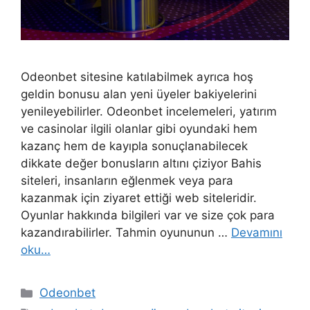
Odeonbet sitesine katılabilmek ayrıca hoş
geldin bonusu alan yeni üyeler bakiyelerini
yenileyebilirler. Odeonbet incelemeleri, yatırım
ve casinolar ilgili olanlar gibi oyundaki hem
kazanç hem de kayıpla sonuçlanabilecek
dikkate değer bonusların altını çiziyor Bahis
siteleri, insanların eğlenmek veya para
kazanmak için ziyaret ettiği web siteleridir.
Oyunlar hakkında bilgileri var ve size çok para
kazandırabilirler. Tahmin oyununun …
Devamını
oku…
Kategoriler
Odeonbet