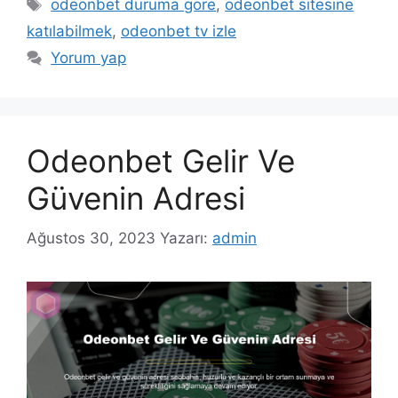
Etiketler
odeonbet duruma göre
,
odeonbet sitesine
katılabilmek
,
odeonbet tv izle
Yorum yap
Odeonbet Gelir Ve
Güvenin Adresi
Ağustos 30, 2023
Yazarı:
admin