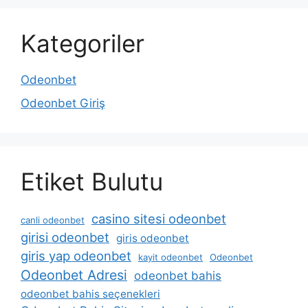
Kategoriler
Odeonbet
Odeonbet Giriş
Etiket Bulutu
casino sitesi odeonbet
canli odeonbet
girisi odeonbet
giris odeonbet
giris yap odeonbet
kayit odeonbet
Odeonbet
Odeonbet Adresi
odeonbet bahis
odeonbet bahis seçenekleri