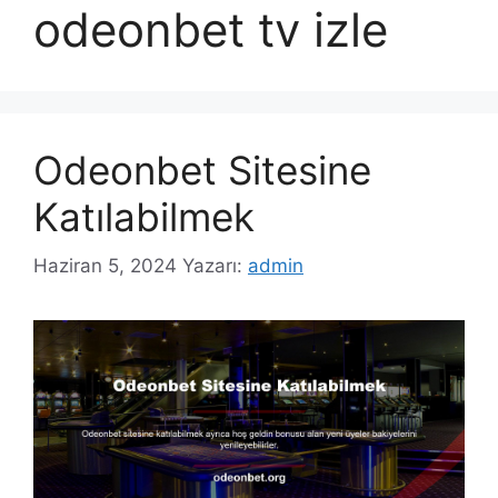
odeonbet tv izle
Odeonbet Sitesine
Katılabilmek
Haziran 5, 2024
Yazarı:
admin