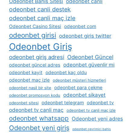
Odeonbet Bahis Sitesi
odeonbet canli
odeonbet canli destek
odeonbet canli maç izle
Odeonbet Casino Sitesi
odeonbet com
odeonbet girisi
odeonbet giris twitter
Odeonbet Giriş
odeonbet giriş adresi
Odeonbet Güncel
odeonbet güvenlir mi
odeonbet güncel adres
odeonbet kayit
odeonbet kaç oldu
odeonbet maç izle
odeonbet müşteri hizmetleri
odeonbet para çekme
odeonbet nasil bir site
odeonbet sikayet
odeonbet promosyon kodu
odeonbet telegram
odeonbet tv
odeonbet sitesi
odeonbet tv canli maç
odeonbet tv canli maç izle
odeonbet whatsapp
Odeonbet yeni adres
Odeonbet yeni giriş
odeonbet çevrimiçi bahis