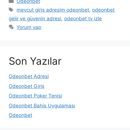
Kategoriler
Odeonbet
Etiketler
mevcut giriş adresim odeonbet
,
odeonbet
gelir ve güvenin adresi
,
odeonbet tv izle
Yorum yap
Son Yazılar
Odeonbet Adresi
Odeonbet Giriş
Odeonbet Poker Tenisi
Odeonbet Bahis Uygulaması
Odeonbet