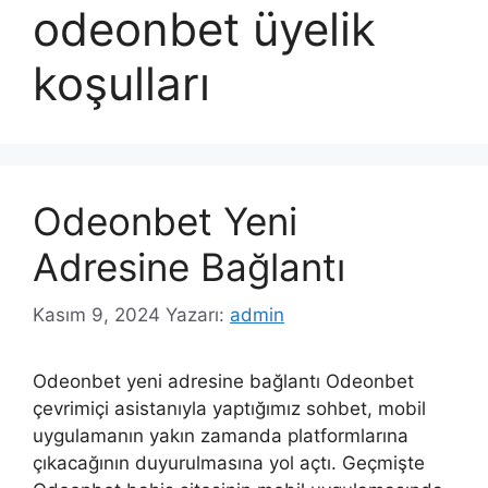
odeonbet üyelik
koşulları
Odeonbet Yeni
Adresine Bağlantı
Kasım 9, 2024
Yazarı:
admin
Odeonbet yeni adresine bağlantı Odeonbet
çevrimiçi asistanıyla yaptığımız sohbet, mobil
uygulamanın yakın zamanda platformlarına
çıkacağının duyurulmasına yol açtı. Geçmişte