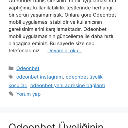
Odeonbet bahis sitesinin mobil uygulamasında
yaptığımız kullanılabilirlik testlerinde herhangi
bir sorun yaşamamıştık. Onlara göre Odeonbet
mobil uygulaması stabildir ve kullanıcının
gereksinimlerini karşılamaktadır. Odeonbet
mobil uygulamasının güncelleme ile daha hızlı
olacağına eminiz. Bu sayede size cep
telefonlarımızı …
Devamını oku…
Kategoriler
Odeonbet
Etiketler
odeonbet instagram
,
odeonbet üyelik
koşulları
,
odeonbet yeni adresine bağlantı
Yorum yap
Odeonbet Üyeliğinin