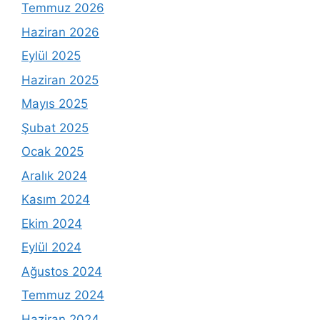
Temmuz 2026
Haziran 2026
Eylül 2025
Haziran 2025
Mayıs 2025
Şubat 2025
Ocak 2025
Aralık 2024
Kasım 2024
Ekim 2024
Eylül 2024
Ağustos 2024
Temmuz 2024
Haziran 2024