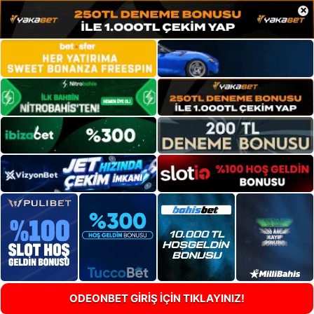
×
ODEONBET GİRİŞ İÇİN TIKLAYINIZ!