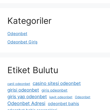
Kategoriler
Odeonbet
Odeonbet Giriş
Etiket Bulutu
casino sitesi odeonbet
canli odeonbet
girisi odeonbet
giris odeonbet
giris yap odeonbet
kayit odeonbet
Odeonbet
Odeonbet Adresi
odeonbet bahis