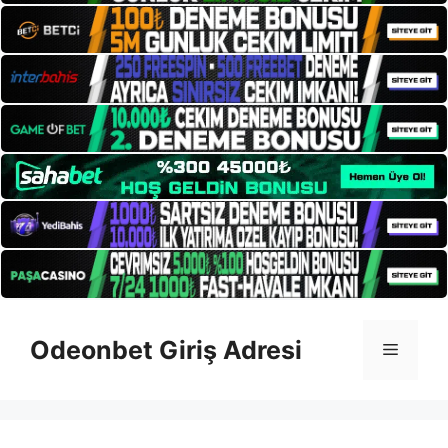
İçeriğe
atla
Odeonbet Giriş Adresi
Menü