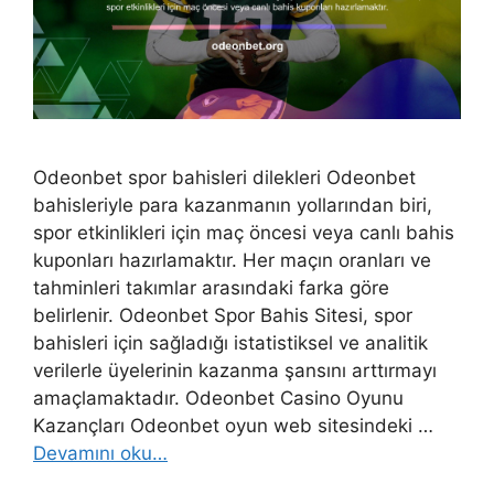
Odeonbet spor bahisleri dilekleri Odeonbet
bahisleriyle para kazanmanın yollarından biri,
spor etkinlikleri için maç öncesi veya canlı bahis
kuponları hazırlamaktır. Her maçın oranları ve
tahminleri takımlar arasındaki farka göre
belirlenir. Odeonbet Spor Bahis Sitesi, spor
bahisleri için sağladığı istatistiksel ve analitik
verilerle üyelerinin kazanma şansını arttırmayı
amaçlamaktadır. Odeonbet Casino Oyunu
Kazançları Odeonbet oyun web sitesindeki …
Devamını oku…