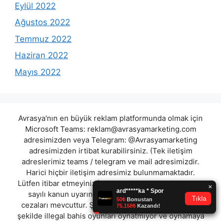
Eylül 2022
Ağustos 2022
Temmuz 2022
Haziran 2022
Mayıs 2022
Avrasya'nın en büyük reklam platformunda olmak için
Microsoft Teams:
reklam@avrasyamarketing.com
adresimizden veya Telegram: @Avrasyamarketing
adresimizden irtibat kurabilirsiniz. (Tek iletişim
adreslerimiz teams / telegram ve mail adresimizdir.
Harici hiçbir iletişim adresimiz bulunmamaktadır.
Lütfen itibar etmeyiniz.) Türkiye yasalarına göre 7258
sayılı kanun uyarınca yasa dışı bahis oynamanın
cezaları mevcuttur. Şu an bulunduğunuz site hiç bir
şekilde illegal bahis oyunları oynatmıyor ve oynamaya