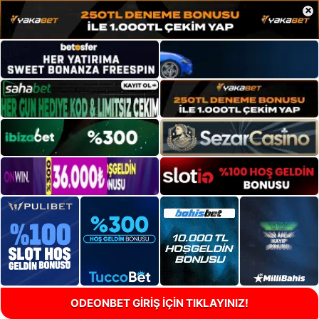
×
ODEONBET GİRİŞ İÇİN TIKLAYINIZ!