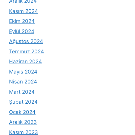
Aralık 2024
Kasım 2024
Ekim 2024
Eylül 2024
Ağustos 2024
Temmuz 2024
Haziran 2024
Mayıs 2024
Nisan 2024
Mart 2024
Şubat 2024
Ocak 2024
Aralık 2023
Kasım 2023